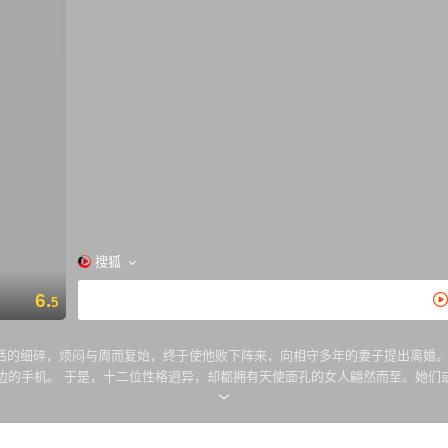
搜狐
6.
5
活的细碎，烦闷与周而复始，终于使他败下阵来，向相守多年的妻子提出离婚
性端庄…十二种粉红女郎，十
尽的幸福，还是不明的困惑…