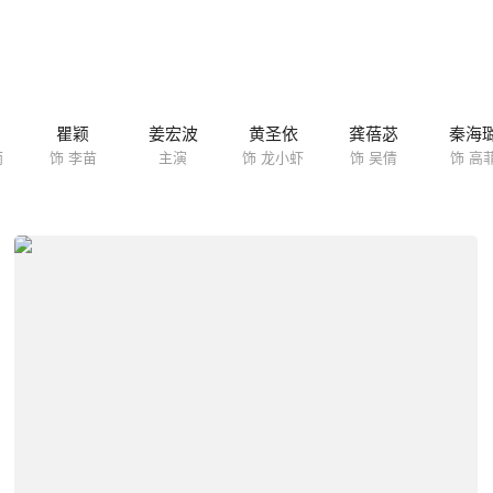
瞿颖
姜宏波
黄圣依
龚蓓苾
秦海
雨
饰 李苗
主演
饰 龙小虾
饰 吴倩
饰 高