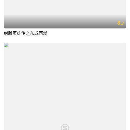
8.
7
射雕英雄传之东成西就