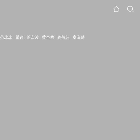
范冰冰
瞿颖
姜宏波
黄圣依
龚蓓苾
秦海璐