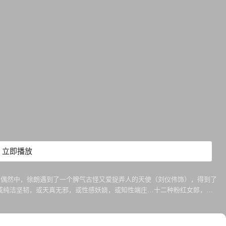
立即播放
。偶然中，徐朗遇到了一个脾气古怪又爱捉弄人的天使（刘仪伟饰），得到了