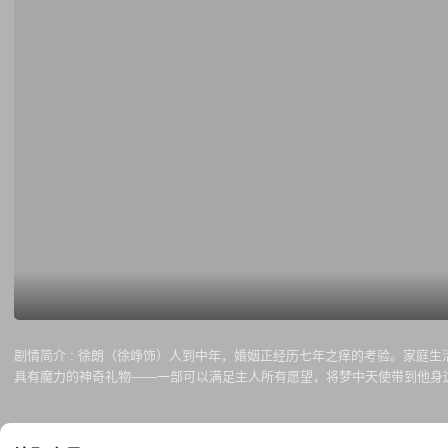
剧情简介 :
徐朗（徐峥饰）人到中年，婚姻正经历七年之痒的考验。家庭生
具有魔力的神奇礼物——一部可以满足主人所有愿望，将梦中天使带到他身边的手机。 于是，十二位性格迥异，却都拥有天使面孔的女人翩然而至。她们或纯洁坚韧，或天真无邪，或性感妖娆，或知
二种生命经历，十二种致命诱惑。在这场情感的闹剧中，徐朗最终得到是不