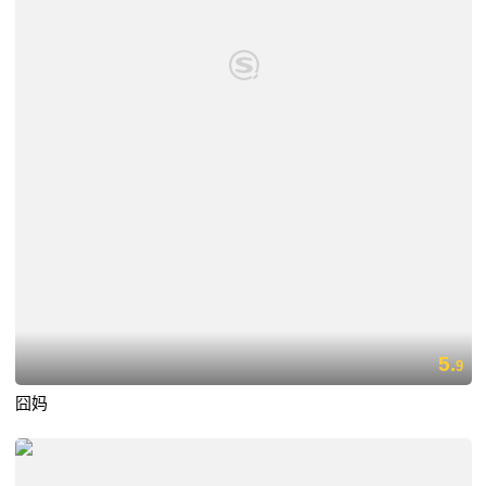
5.
9
囧妈