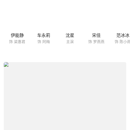
伊能静
车永莉
沈星
宋佳
范冰冰
饰 梁惠君
饰 阿梅
主演
饰 罗燕燕
饰 陈小