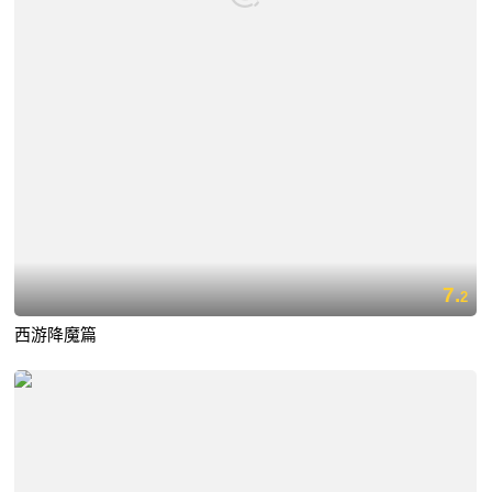
7.
2
西游降魔篇