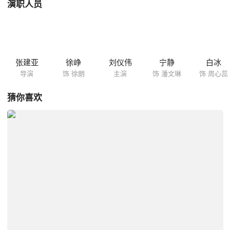
演职人员
张建亚
徐峥
刘仪伟
宁静
白冰
导演
饰 徐朗
主演
饰 潘文琳
饰 周心蕊
猜你喜欢