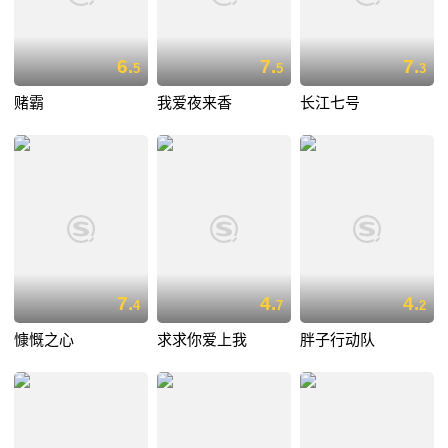
6.
7.
7.
5
5
3
赌霸
我爱夜来香
长江七号
7.
4.
4.
4
7
2
慷慨之心
求求你爱上我
胖子行动队