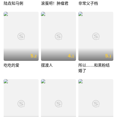
陆垚知马俐
滚蛋吧！肿瘤君
非常父子档
5.
4.
5.
2
1
1
吃吃的爱
摆渡人
所以……和黑粉结
婚了