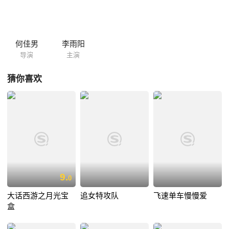
何佳男
李雨阳
导演
主演
猜你喜欢
9.
0
大话西游之月光宝
追女特攻队
飞速单车慢慢爱
盒