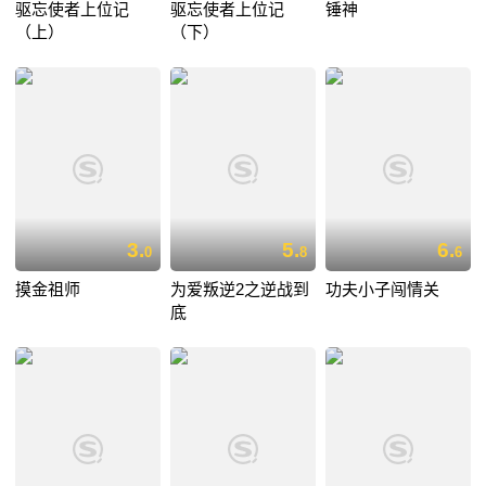
驱忘使者上位记
驱忘使者上位记
锤神
（上）
（下）
3.
5.
6.
0
8
6
摸金祖师
为爱叛逆2之逆战到
功夫小子闯情关
底