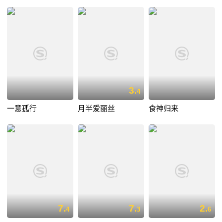
3.
4
一意孤行
月半爱丽丝
食神归来
7.
7.
2.
4
3
6