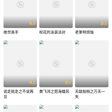
5.
3.
9
1
绝世高手
校花的泳装派对
老爹特烦恼
4.
3.
1
5
说走就走之不说再
黄飞鸿之怒海雄风
无敌拍档之万无一
见
失