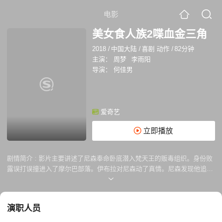
电影
美女食人族2喋血金三角
2018
/
中国大陆
/
喜剧 动作
/
82分钟
主演：
周梦
李雨阳
导演：
何佳男
爱奇艺
立即播放
剧情简介 :
影片主要讲述了尼森奉命卧底潜入梵天王的贩毒组织。身份败
露误打误撞进入了摩尔巴部落。伊布拉对尼森动了真情。尼森发现他追寻
的毒品“摩诘曼陀罗”正是摩尔巴部落的圣物!桑雅称尼森破坏祭典是他与梵
天王的阴谋。
演职人员