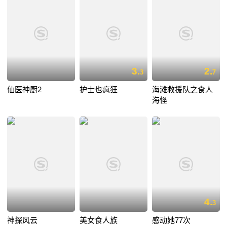
3.
2.
3
7
仙医神厨2
护士也疯狂
海滩救援队之食人
海怪
4.
3
神探风云
美女食人族
感动她77次