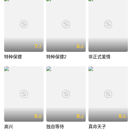
7.
6.
7
2
特种保镖
特种保镖2
非正式爱情
6.
8.
6.
6
2
6
高兴
独自等待
真命天子