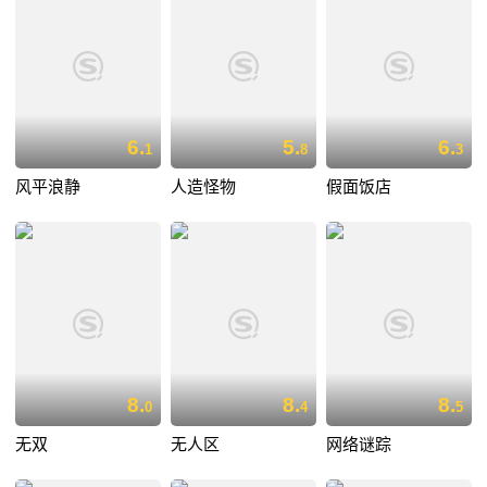
6.
5.
6.
1
8
3
风平浪静
人造怪物
假面饭店
8.
8.
8.
0
4
5
无双
无人区
网络谜踪