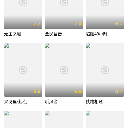
7.
7.
6.
2
8
6
无主之城
全民目击
超脑48小时
6.
6.
3.
8
9
1
果戈里·起点
听风者
侠路相逢