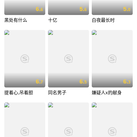
6.
5.
5.
6
6
0
黑处有什么
十亿
白夜最长时
6.
6.
6.
7
5
3
提着心,吊着胆
同名男子
嫌疑人x的献身