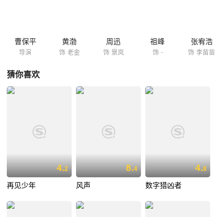
曹保平
黄渤
周迅
祖峰
张宥浩
导演
饰 老金
饰 景岚
饰 -
饰 李苗苗
猜你喜欢
4.
8.
4.
2
4
8
再见少年
风声
数字猎凶者