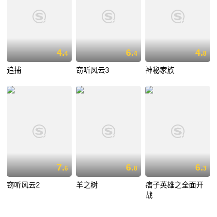
4.
6.
4.
4
4
8
追捕
窃听风云3
神秘家族
7.
6.
6.
6
8
3
窃听风云2
羊之树
痞子英雄之全面开
战