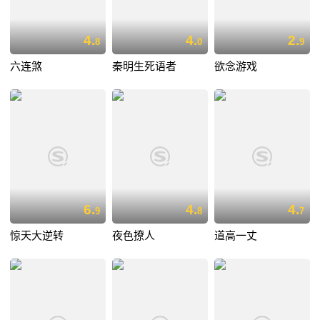
4.
4.
2.
8
0
9
六连煞
秦明生死语者
欲念游戏
6.
4.
4.
9
8
7
惊天大逆转
夜色撩人
道高一丈