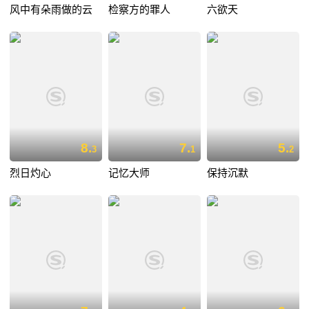
风中有朵雨做的云
检察方的罪人
六欲天
8.
7.
5.
3
1
2
烈日灼心
记忆大师
保持沉默