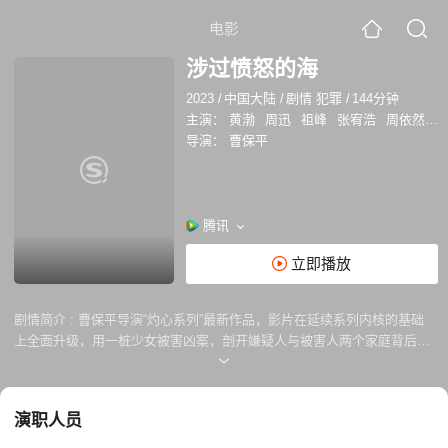
电影
涉过愤怒的海
2023
/
中国大陆
/
剧情 犯罪
/
144分钟
主演：
黄渤
周迅
祖峰
张宥浩
周依然
颜
导演：
曹保平
腾讯
立即播放
剧情简介 :
曹保平导演“灼心系列”最新作品，影片在延续系列内核的基础
上全面升级，用一桩少女被害凶案，剖开嫌疑人与被害人两个家庭背后隐
藏的人性真相。
演职人员