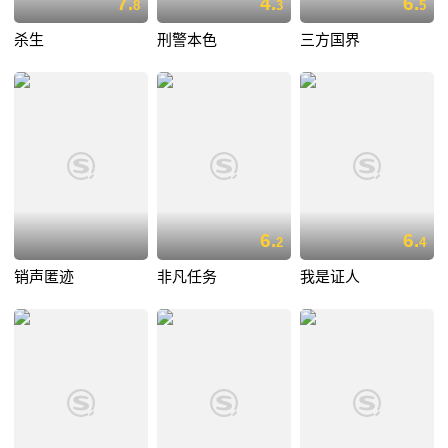
7.
4.
6.
8
3
5
杀生
刑警本色
三方国界
6.
6.
2
4
销声匿迹
非凡任务
我是证人