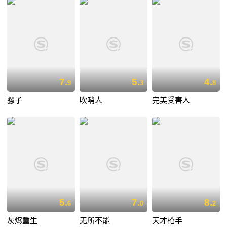
7.
5.
4.
9
3
8
骡子
吹哨人
完美受害人
5.
7.
8.
6
0
2
灰烬重生
无所不能
天才枪手