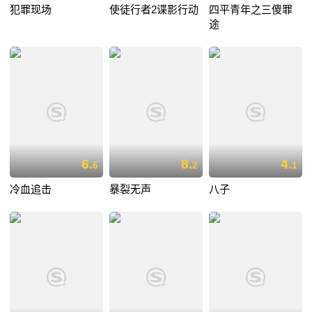
犯罪现场
使徒行者2谍影行动
四平青年之三傻罪
途
6.
8.
4.
6
2
1
冷血追击
暴裂无声
八子