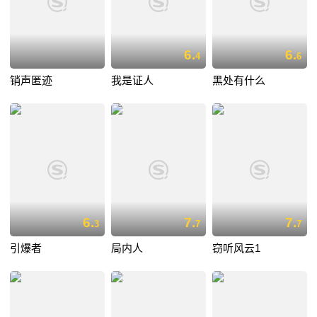
6.
6.
4
6
销声匿迹
我是证人
黑处有什么
6.
7.
7.
3
7
7
引爆者
局内人
窃听风云1