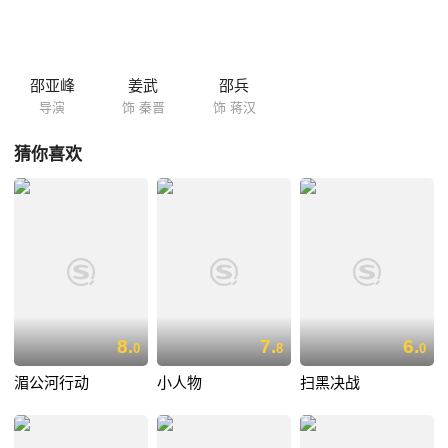
事的火焰。在这段荡气回肠的叙事中，尘封的秘密逐渐揭示，旧情复燃，
而往事的波澜也再次汹涌澎湃。黄河作为背景见证了英勇与荣誉，罪恶与
惩罚的种种，这不仅是一段充满血泪和胜利的英雄故事，同时也展现了青
春岁月中的残酷和挑战。
邵亚峰
姜武
邵兵
导演
饰 秦晋
饰 蒋汉
猜你喜欢
8.
7.
6.
0
8
0
湄公河行动
小人物
扫黑决战