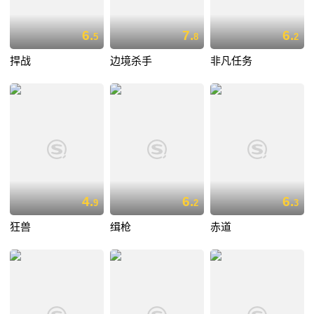
6.
7.
6.
5
8
2
捍战
边境杀手
非凡任务
4.
6.
6.
9
2
3
狂兽
缉枪
赤道