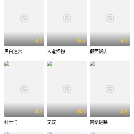
4.
5.
6.
7
8
3
黑白迷宫
人造怪物
假面饭店
8.
8.
8.
3
0
5
绅士们
无双
网络谜踪