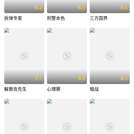
6.
4.
6.
2
3
5
拆弹专家
刑警本色
三方国界
7.
4.
8.
7
9
6
解救吾先生
心理罪
暗战