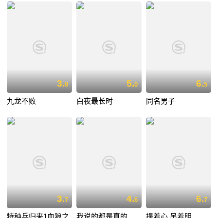
3.
5.
6.
0
0
5
九龙不败
白夜最长时
同名男子
3.
4.
6.
7
6
7
特种兵归来1血狼之
我说的都是真的
提着心,吊着胆