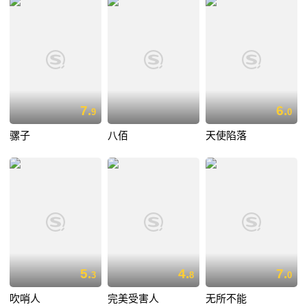
7.
6.
9
0
骡子
八佰
天使陷落
5.
4.
7.
3
8
0
吹哨人
完美受害人
无所不能