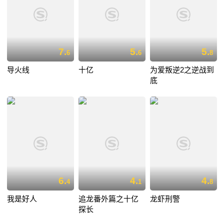
7.
5.
5.
6
6
8
导火线
十亿
为爱叛逆2之逆战到
底
6.
4.
4.
4
1
8
我是好人
追龙番外篇之十亿
龙虾刑警
探长