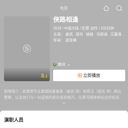
电影
侠路相逢
2018
/
中国大陆
/
犯罪 动作
/
102分钟
主演：
姜武
邵兵
姚娆
马硕涵
王露浠
胡
导演：
邵亚峰
腾讯
3.
立即播放
1
剧情简介 :
故事情节主要围绕着秦晋（姜武 饰）和蒋汉（邵兵 饰）两位
警察，以及他们与一对盗贼的复杂恩怨展开。在黄河晋陕峡谷这样宏阔壮
美的背景下，蒋汉和秦晋因为追捕盗卖石峁古城玉器的重案团伙而卷入了
一场意想不到的命运转折。这对警察与大盗之间的冲突并非简单的对抗，
而是牵扯出二十年前的江湖恩怨。这段恩怨与复仇情节由一场残酷的枪战
演职人员
开始，改变了众人的青春命运，也在当时埋下了后续复杂的情节线索。 故
事的核心是20年后的再次相遇，一位故人的女儿再度出现，重新点燃了往