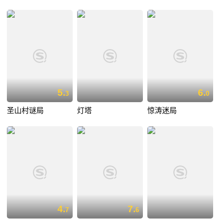
5.
6.
3
0
圣山村谜局
灯塔
惊涛迷局
4.
7.
7
6