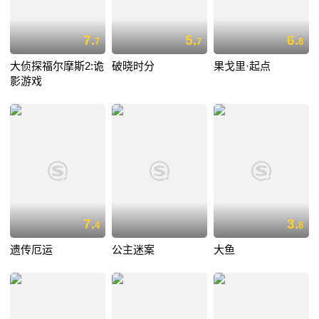
7.
5.
6.
7
7
8
大侦探福尔摩斯2:诡
破晓时分
果戈里·起点
影游戏
7.
3.
4
8
遗传厄运
公主迷案
大鱼