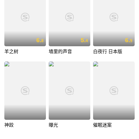
6.
5.
6.
8
4
9
羊之树
墙里的声音
白夜行 日本版
神跤
曝光
催眠迷案