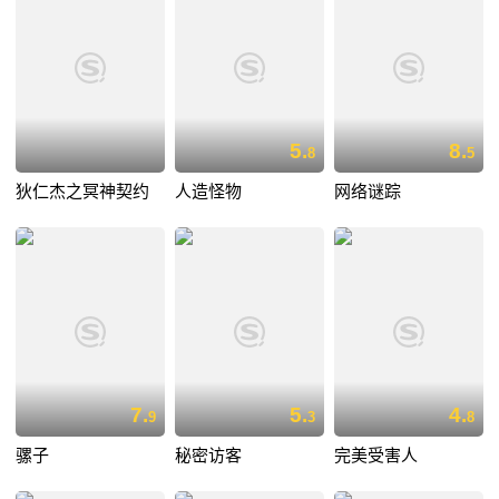
5.
8.
8
5
狄仁杰之冥神契约
人造怪物
网络谜踪
7.
5.
4.
9
3
8
骡子
秘密访客
完美受害人