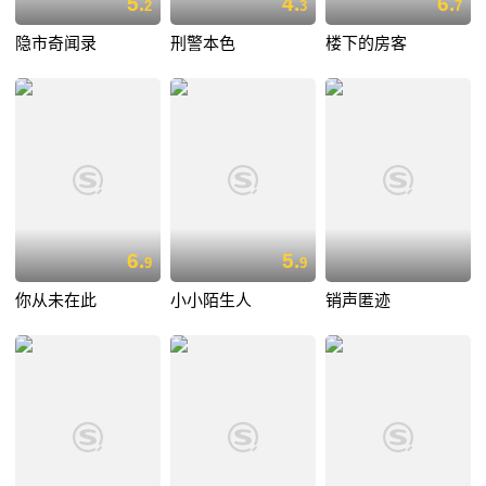
5.
4.
6.
2
3
7
隐市奇闻录
刑警本色
楼下的房客
6.
5.
9
9
你从未在此
小小陌生人
销声匿迹