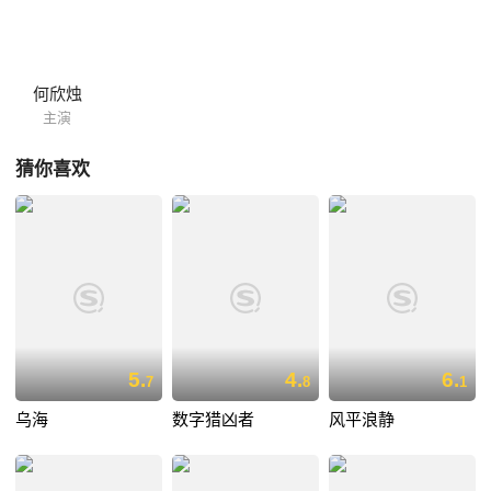
杀狄仁杰的白凤，得到真相在迷雾森林里。狄仁杰带人包围住真凶，发现
竟然是县尉武勇，得知事情全部败露的武勇恼羞成怒，要杀掉狄仁杰，最
后被众人合力杀死。
何欣烛
主演
猜你喜欢
5.
4.
6.
7
8
1
乌海
数字猎凶者
风平浪静