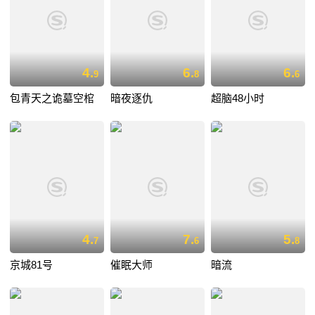
4.
6.
6.
9
8
6
包青天之诡墓空棺
暗夜逐仇
超脑48小时
4.
7.
5.
7
6
8
京城81号
催眠大师
暗流