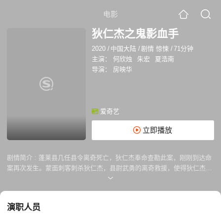
电影
狄仁杰之鬼影血手
2020
/
中国大陆
/
剧情 惊悚
/
71分钟
主演：
何欣烛
朱宏
夏浩南
导演：
房映华
爱奇艺
立即播放
剧情简介 :
蓬莱县几任县令离奇死亡，狄仁杰奉命查勘此案，刚刚到达命
案再次发生。蒙面刺客刺杀狄仁杰，县尉武勇的离奇救援，使得狄仁杰发
现县丞的可疑。然而县丞却突然死在家里，线索指向迷雾森林。追到迷雾
森林里，却造埋伏，幸得铁手相救。沿着县丞的线索，探查到东瀛人形迹
可疑，待准备捉拿时，却突然杀掉白员外逃跑。白员外的小妾白凤主动要
演职人员
求住进县衙。傍晚时武勇带回来被杀死的东瀛人，而洪姑娘却离奇失踪。
夜晚狄仁杰探查东瀛人时，发现疑点，并且布置下圈套，成功地抓住要暗