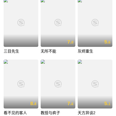
7.
5.
0
6
三目先生
无所不能
灰烬重生
8.
7.
5.
8
6
1
看不见的客人
教授与疯子
天方异谈2