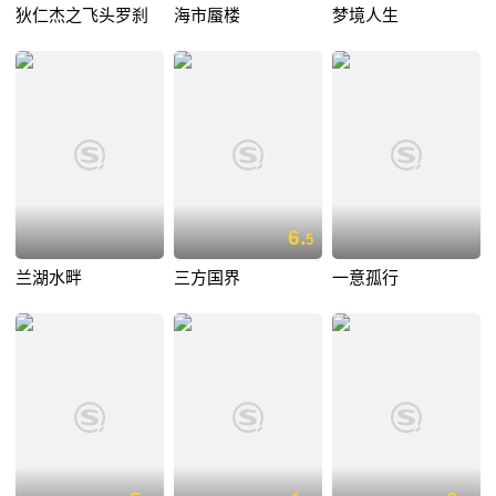
狄仁杰之飞头罗刹
海市蜃楼
梦境人生
6.
5
兰湖水畔
三方国界
一意孤行