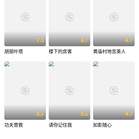
7.
6.
4.
5
7
7
胡丽叶塔
楼下的房客
黄庙村地宫美人
5.
5.
4.
6
6
7
功夫营救
请你记住我
如影随心