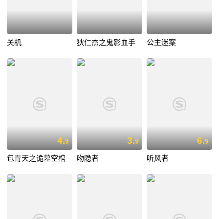
关机
狄仁杰之鬼影血手
公主迷案
4.
3.
6.
9
9
9
包青天之诡墓空棺
吻隐者
听风者