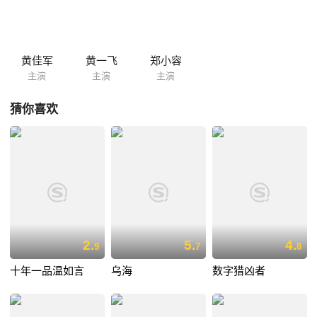
仙子”再次被推至风口浪尖。
黄佳军
黄一飞
郑小容
主演
主演
主演
猜你喜欢
2.
5.
4.
9
7
8
十年一品温如言
乌海
数字猎凶者