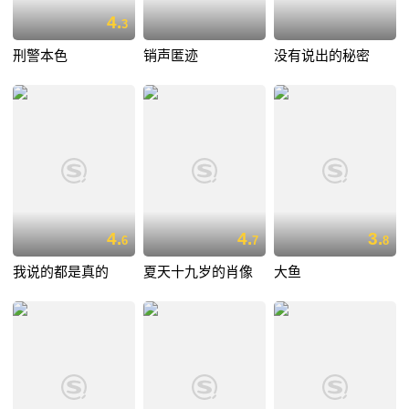
4.
3
刑警本色
销声匿迹
没有说出的秘密
4.
4.
3.
6
7
8
我说的都是真的
夏天十九岁的肖像
大鱼