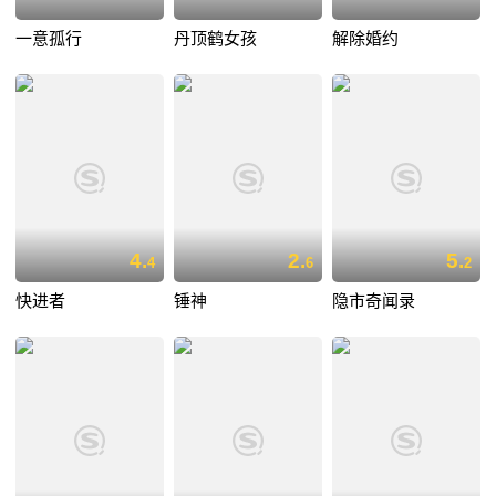
一意孤行
丹顶鹤女孩
解除婚约
4.
2.
5.
4
6
2
快进者
锤神
隐市奇闻录