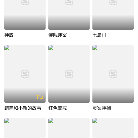
神跤
催眠迷案
七扇门
7.
3
蜡笔和小新的故事
红色警戒
灵案神捕