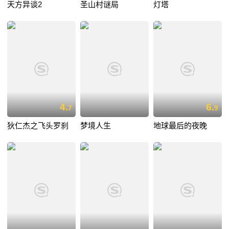
天方异谈2
圣山村谜局
灯塔
4.
6.
7
9
狄仁杰之飞头罗刹
梦境人生
地球最后的夜晚