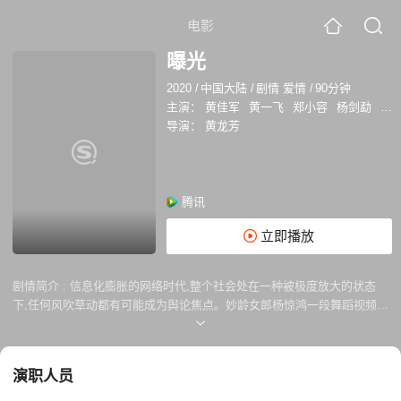
电影
曝光
2020
/
中国大陆
/
剧情 爱情
/
90分钟
主演：
黄佳军
黄一飞
郑小容
杨剑勐
吉
导演：
黄龙芳
腾讯
立即播放
剧情简介 :
信息化膨胀的网络时代,整个社会处在一种被极度放大的状态
下,任何风吹草动都有可能成为舆论焦点。妙龄女郎杨惊鸿一段舞蹈视频,
无意间在网络上疯传起来,她姣好的容貌与魅惑的身材本身就自带流量属
性,重点是她跳舞时肆意形骸的模样,很能戳中都市人的敏感神经。
m.ysgou.cc爆红后的杨惊鸿被粉丝亲切地称为“惊鸿仙子”,各大网络平台都
演职人员
是她的身影,网红明星的身份为她带来巨大的名利,此时却有人在网络上传
出她伪造学历和不堪的过往,等无数负面标签打在杨惊鸿身上,一时间,“惊鸿