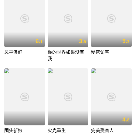
6.
3.
5.
1
5
3
风平浪静
你的世界如果没有
秘密访客
我
4.
8
围头新娘
火光重生
完美受害人