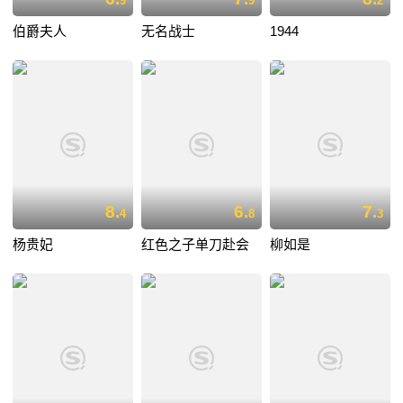
9
9
2
伯爵夫人
无名战士
1944
8.
6.
7.
4
8
3
杨贵妃
红色之子单刀赴会
柳如是