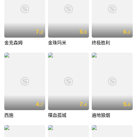
7.
5.
6.
2
5
2
金克森姆
金珠玛米
终极胜利
4.
7.
5.
7
4
8
西施
喋血孤城
遍地狼烟