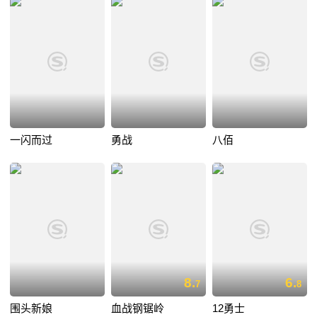
一闪而过
勇战
八佰
8.
6.
7
8
围头新娘
血战钢锯岭
12勇士