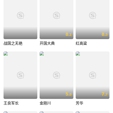
8.
8.
1
5
战国之无艳
开国大典
红高粱
5.
7.
0
7
王良军长
金刚川
芳华