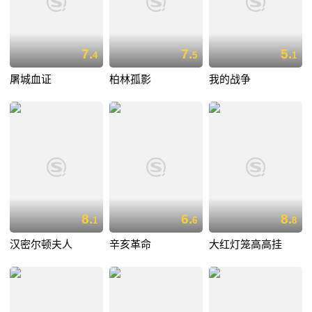
7.
7.
5.
4
5
1
屠城血证
柏林孤影
我的战争
8.
6.
8.
1
6
8
汉密尔顿夫人
辛亥革命
大红灯笼高高挂