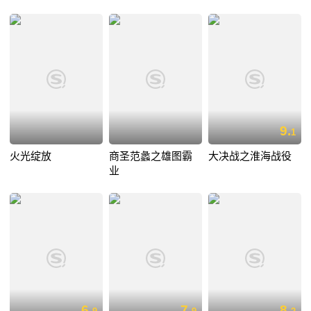
9.
1
火光绽放
商圣范蠡之雄图霸
大决战之淮海战役
业
6.
7.
8.