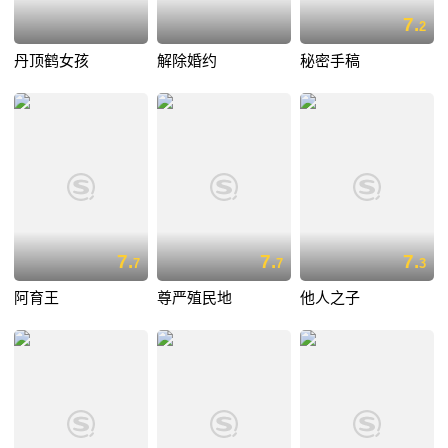
7.
2
丹顶鹤女孩
解除婚约
秘密手稿
7.
7.
7.
7
7
3
阿育王
尊严殖民地
他人之子