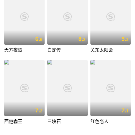
6.
8.
5.
6
2
3
天方夜谭
白蛇传
关东太阳会
7.
7.
2
1
西楚霸王
三块石
红色恋人