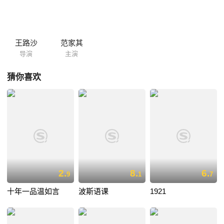
王路沙
范家其
导演
主演
猜你喜欢
2.
8.
6.
9
1
7
十年一品温如言
波斯语课
1921