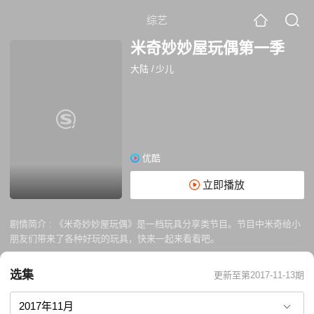
综艺
米奇妙妙屋玩偶第一季
大陆
/
少儿
优酷
立即播放
剧情简介 :
《米奇妙妙屋玩偶》是一档玩具分享类节目。节目中米奇给小
朋友们带来了各种好玩的玩具，快来一起来看看吧。
选集
更新至第2017-11-13期