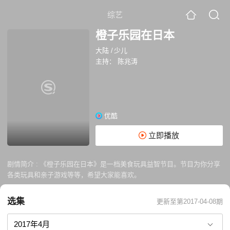
综艺
橙子乐园在日本
大陆
/
少儿
主持：
陈兆涛
优酷
立即播放
剧情简介 :
《橙子乐园在日本》是一档美食玩具益智节目。节目为你分享
各类玩具和亲子游戏等等，希望大家能喜欢。
选集
更新至第2017-04-08期