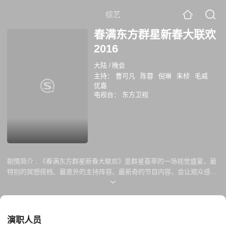
综艺
春满东方群星新春大联欢
2016
大陆
/
晚会
主持：
曹可凡
陈蓉
倪琳
朱桢
毛威
优嘉
电视台：
东方卫视
剧情简介 :
《春满东方群星新春大联欢》是群星荟萃的一场视觉盛宴，最
特别的冥想搭档、最意外的主持阵容、最新奇的节目内容，会让观众感到
耳目一新。今年的猴年春晚打破常规，考虑到了...
演职人员