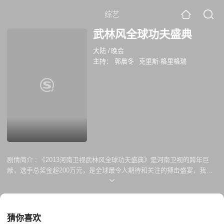
综艺
武林风全球功夫盛典
大陆
/
晚会
主持：
郭晨冬
克里斯·格里格瑞
剧情简介 :
《2013河南卫视武林风全球功夫盛典》是河南卫视的跨年巨
献，选手总奖金超200万元，是全球最令人期待和关注的搏击盛宴，我们
将以功夫的名义，邀您见证奇迹的诞生！
猜你喜欢