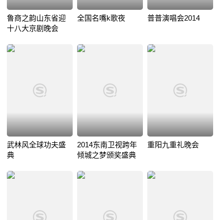
鲁商之韵山东省迎
全国名嘴k歌夜
普普演唱会2014
十八大京剧晚会
武林风全球功夫盛
2014东南卫视跨年
重阳九重礼晚会
典
倾城之梦颁奖盛典