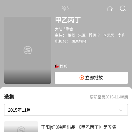
综艺
甲乙丙丁
大陆
/
晚会
主持：
董卿
朱军
撒贝宁
李思思
李咏
电视台：
凤凰视频
搜狐
立即播放
选集
更新至第2015-11-08期
正阳|红8映画出品 《甲乙丙丁》第五集