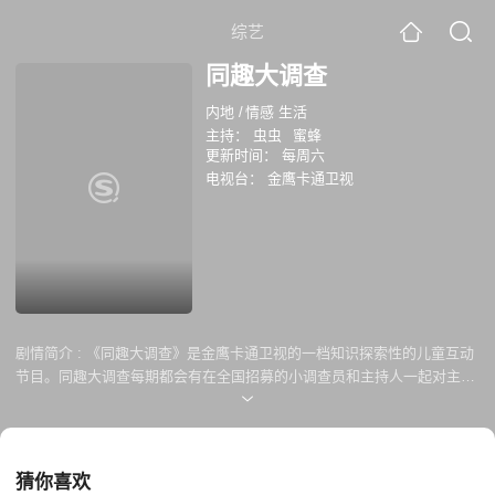
综艺
同趣大调查
内地
/
情感 生活
主持：
虫虫
蜜蜂
更新时间：
每周六
电视台：
金鹰卡通卫视
剧情简介 :
《同趣大调查》是金鹰卡通卫视的一档知识探索性的儿童互动
节目。同趣大调查每期都会有在全国招募的小调查员和主持人一起对主题
任务进行趣味调查，主题任务五花八门、千奇百怪，但趣味十足，在调查
过程中能学到很多平时在学校和生活中难以学到的知识和生活经验。
猜你喜欢