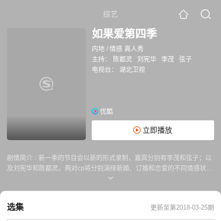
综艺
如果爱第四季
内地
/
情感 真人秀
主持：
陈都灵
刘宪华
李茂
弦子
电视台：
湖北卫视
优酷
立即播放
剧情简介 :
新一季的节目会以新的形式录制，嘉宾分别有李茂和弦子；以
及刘宪华和陈都灵。两对cp将分别演绎新婚、订婚和恋爱的不同情感状
态。《如果爱》是一部无脚本、明星本色出演的“浪漫偶像剧”，让观众们
看着明星们的爱情故事可以感受到幸福的节目。几位单身男女明星艺人将
在节目中相知相恋，体味真正的恋人生活，为观众真实呈现明星恋爱的各
选集
更新至第2018-03-25期
种啼笑皆非、酸甜苦辣的故事。