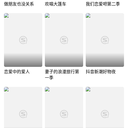
做朋友也没关系
欢唱大篷车
我们恋爱吧第二季
恋爱中的爱人
妻子的浪漫旅行第
抖音新潮好物夜
一季