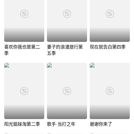
喜欢你我也是第二
妻子的浪漫旅行第
现在就告白第四季
季
五季
阳光姐妹淘第二季
歌手·当打之年
谢谢你来了