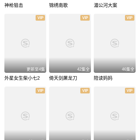
神枪狙击
锦绣南歌
湄公河大案
VIP
VIP
VIP
更新至4集
42集全
46集全
外星女生柴小七2
倚天剑屠龙刀
陪读妈妈
VIP
VIP
VIP