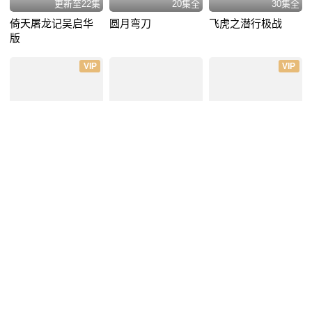
更新至22集
20集全
30集全
倚天屠龙记吴启华
圆月弯刀
飞虎之潜行极战
版
VIP
VIP
30集全
更新至11集
更新至5集
飞虎之壮志英雄
向幸福出发
夜色正浓
VIP
VIP