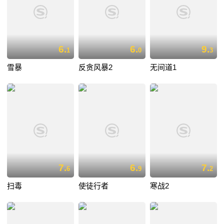
6.
6.
9.
1
0
3
雪暴
反贪风暴2
无间道1
7.
6.
7.
6
9
2
扫毒
使徒行者
寒战2