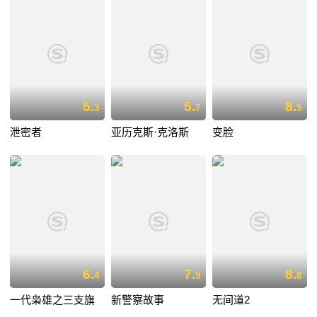
5.
5.
8.
3
7
5
泄密者
亚历克斯·克洛斯
变脸
6.
7.
8.
4
9
8
一代枭雄之三支旗
新警察故事
无间道2