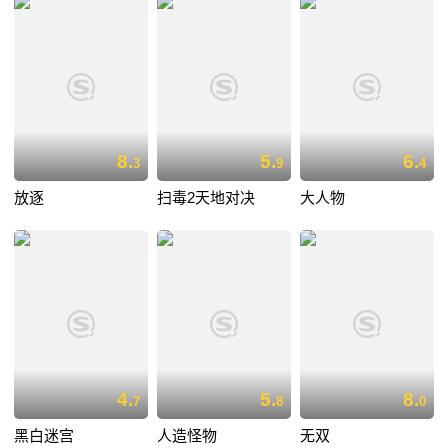
8.
5.
6.
3
9
4
放逐
扫毒2天地对决
大人物
4.
5.
8.
7
8
0
黑白迷宫
人造怪物
无双