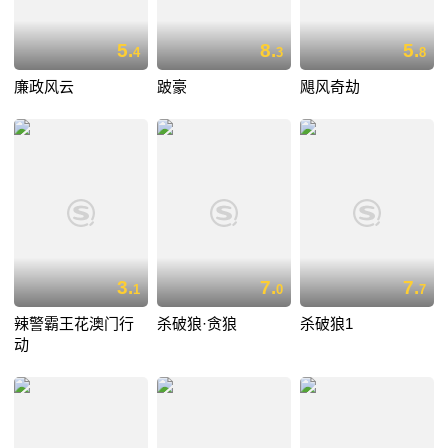
5.
8.
5.
4
3
8
廉政风云
跛豪
飓风奇劫
3.
7.
7.
1
0
7
辣警霸王花澳门行
杀破狼·贪狼
杀破狼1
动