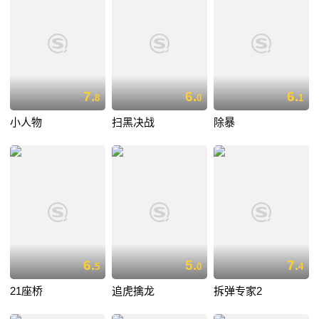
7.
6.
6.
8
0
1
小人物
扫黑决战
除暴
6.
5.
7.
5
0
4
21座桥
追虎擒龙
拆弹专家2