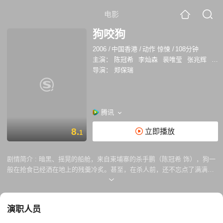
电影
狗咬狗
2006
/
中国香港
/
动作 惊悚
/
108分钟
主演：
陈冠希
李灿森
裴唯莹
张兆辉
黎
导演：
郑保瑞
腾讯
8.
立即播放
1
剧情简介 :
暗黑、摇晃的船舱，来自柬埔寨的杀手鹏（陈冠希 饰），狗一
般在抢食已经洒在地上的残羹冷炙。甚至，在杀人前，还不忘点了满满一
桌的食物，风卷残云之后再冷静杀人施然离去。 因身为警察的父亲涉毒而
大受的打击的重案组探员伟（李灿森 饰），冷漠，行事不按指令，孤僻暴
躁。在追捕鹏的过程中屡屡失败而令他愈来愈走向极端，以暴制暴的手段
演职人员
充满了血腥。 鹏在逃亡途中遇上了轻微智障女子（裴唯莹 饰），互生情
愫，最终二人一起逃回柬埔寨。 伟死心不惜，追到了柬埔寨。二人狗咬狗