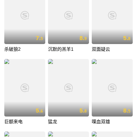
7.
8.
5.
5
9
8
杀破狼2
沉默的羔羊1
双面疑云
5.
5.
8.
6
8
5
巨额来电
猛龙
喋血双雄