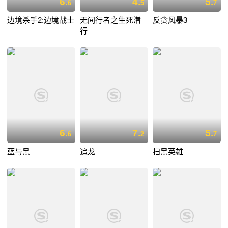
6.
4.
5.
6
5
7
边境杀手2:边境战士
无间行者之生死潜
反贪风暴3
行
6.
7.
5.
6
2
7
蓝与黑
追龙
扫黑英雄