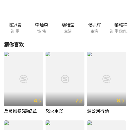
般的追捕和互相角力又开始了！
陈冠希
李灿森
裴唯莹
张兆辉
黎耀祥
饰 鹏
饰 伟
主演
主演
饰 重案组探员
猜你喜欢
4.
7.
8.
6
2
0
反贪风暴5最终章
怒火重案
湄公河行动