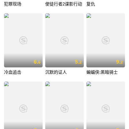
犯罪现场
使徒行者2谍影行动
复仇
6.
5.
9.
6
2
2
冷血追击
沉默的证人
蝙蝠侠:黑暗骑士