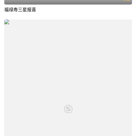
福禄寿三星报喜