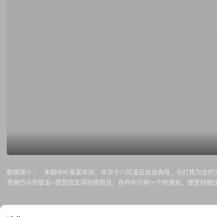
剧情简介 :
宋朝中叶某某年间，年华十八的凌云自幼丧母，与打铁为生的父
青梅竹马的挚友─楚楚因生得样貌奇丑，在村中只有一个好朋友，便是样貌
美貌迷倒了，皇帝回京后，对凌云念念不忘，更大举于民间找寻其芳踪。而
欺骗云往一号称能施「变脸」魔法的江湖术士处，希望江湖术士能把自己
出卖、失去一切，从此还要背负上楚的一切，有父不能认，有家归不得。云