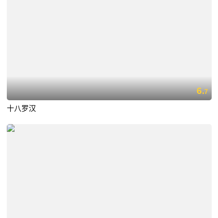
6.
7
十八罗汉