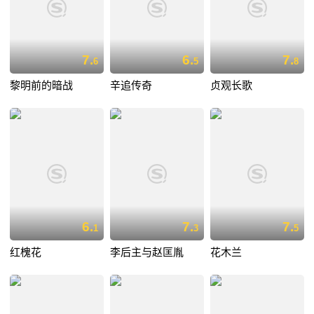
7.
6.
7.
6
5
8
黎明前的暗战
辛追传奇
贞观长歌
6.
7.
7.
1
3
5
红槐花
李后主与赵匡胤
花木兰