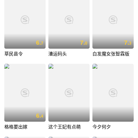
6.
7.
7.
7
0
3
草民县令
漕运码头
白发魔女张智霖版
6.
4
格格要出嫁
这个王妃有点萌
今夕何夕