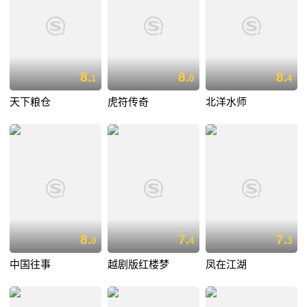
8.
8.
8.
1
0
4
天下粮仓
虎符传奇
北洋水师
8.
7.
7.
0
4
3
中国往事
越剧版红楼梦
凤在江湖