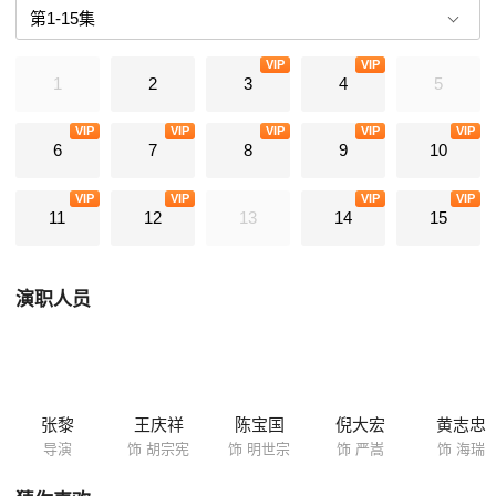
VIP
VIP
1
2
3
4
5
VIP
VIP
VIP
VIP
VIP
6
7
8
9
10
VIP
VIP
VIP
VIP
11
12
13
14
15
演职人员
张黎
王庆祥
陈宝国
倪大宏
黄志忠
导演
饰 胡宗宪
饰 明世宗
饰 严嵩
饰 海瑞