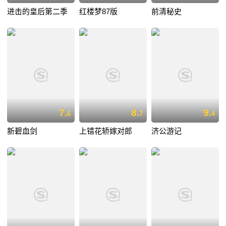
进击的皇后第二季
红楼梦87版
前清秘史
7.
8.
9.
6
7
4
新碧血剑
上错花轿嫁对郎
济公游记