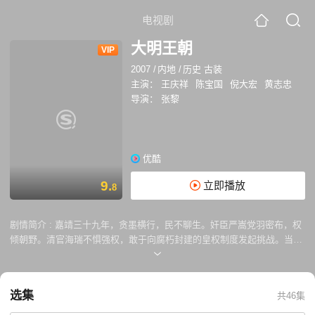
电视剧
大明王朝
VIP
2007
/
内地
/
历史 古装
主演：
王庆祥
陈宝国
倪大宏
黄志忠
导演：
张黎
优酷
9.
立即播放
8
剧情简介 :
嘉靖三十九年，贪墨横行，民不聊生。奸臣严嵩党羽密布，权
倾朝野。清官海瑞不惧强权，敢于向腐朽封建的皇权制度发起挑战。当时
国家经济发达，市井文化也算繁荣，但社会各阶层矛盾突出，国家大面积
实施的土地兼并使千百万农民一夜之间失去了赖以生存的土地。严嵩的专
权也引起了地方各级官员的不满，从朝廷到地方官府，到处充斥着尔虞我
选集
共46集
诈和勾心斗角，忠臣良将与乱臣贼子纷纷登上了当时的历史舞台。