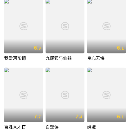
6.
6.
9
1
我爱河东狮
九尾狐与仙鹤
良心无悔
7.
7.
6.
7
4
1
百姓秀才官
白鹭谣
嫦娥