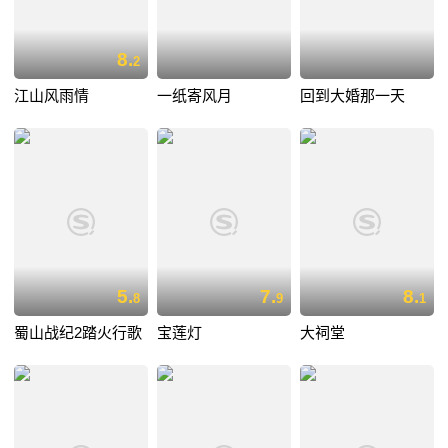
8.
2
江山风雨情
一纸寄风月
回到大婚那一天
5.
7.
8.
8
9
1
蜀山战纪2踏火行歌
宝莲灯
大祠堂