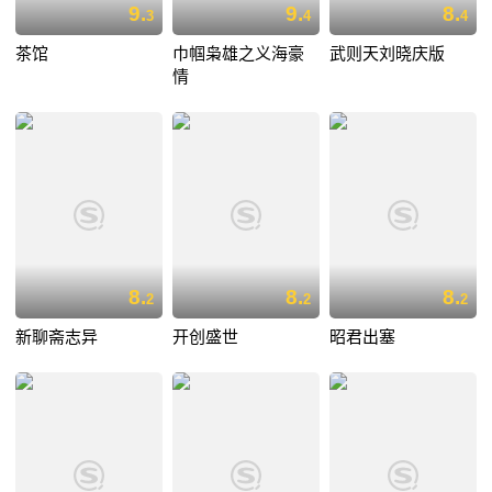
9.
9.
8.
3
4
4
茶馆
巾帼枭雄之义海豪
武则天刘晓庆版
情
8.
8.
8.
2
2
2
新聊斋志异
开创盛世
昭君出塞