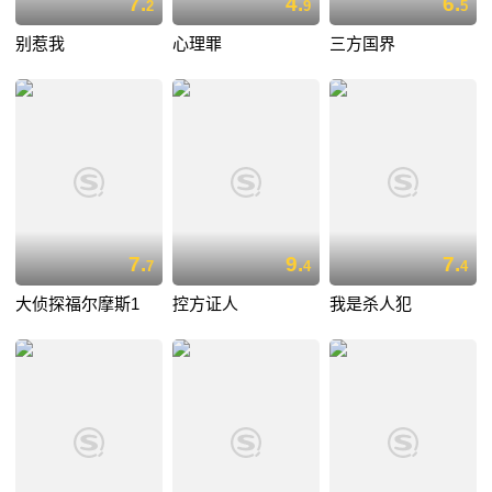
7.
4.
6.
2
9
5
别惹我
心理罪
三方国界
7.
9.
7.
7
4
4
大侦探福尔摩斯1
控方证人
我是杀人犯