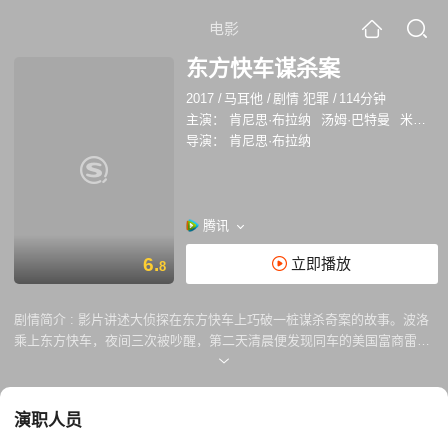
电影
东方快车谋杀案
2017
/
马耳他
/
剧情 犯罪
/
114分钟
主演：
肯尼思·布拉纳
汤姆·巴特曼
米歇尔·菲佛
导演：
肯尼思·布拉纳
腾讯
6.
立即播放
8
剧情简介 :
影片讲述大侦探在东方快车上巧破一桩谋杀奇案的故事。波洛
乘上东方快车，夜间三次被吵醒，第二天清晨便发现同车的美国富商雷切
尔被人谋杀，死者被戳了12刀。波洛根据他所观察到的各种可疑迹象以及
同车人士的讯问，并结合美国实行的12人陪审团制度等情况进行逻辑推
理，成功地揭开了这起奇案的面纱。
演职人员