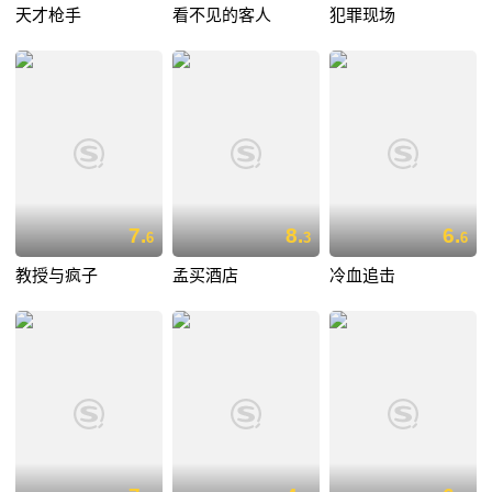
天才枪手
看不见的客人
犯罪现场
7.
8.
6.
6
3
6
教授与疯子
孟买酒店
冷血追击