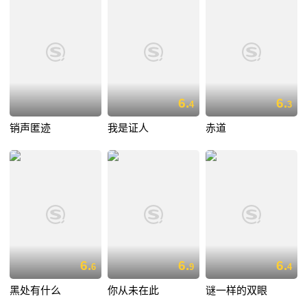
6.
6.
4
3
销声匿迹
我是证人
赤道
6.
6.
6.
6
9
4
黑处有什么
你从未在此
谜一样的双眼