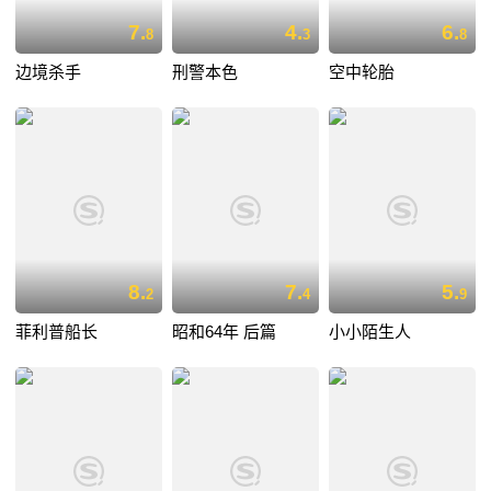
7.
4.
6.
8
3
8
边境杀手
刑警本色
空中轮胎
8.
7.
5.
2
4
9
菲利普船长
昭和64年 后篇
小小陌生人