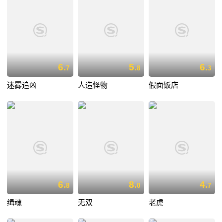
6.
5.
6.
7
8
3
迷雾追凶
人造怪物
假面饭店
6.
8.
4.
8
0
7
缉魂
无双
老虎