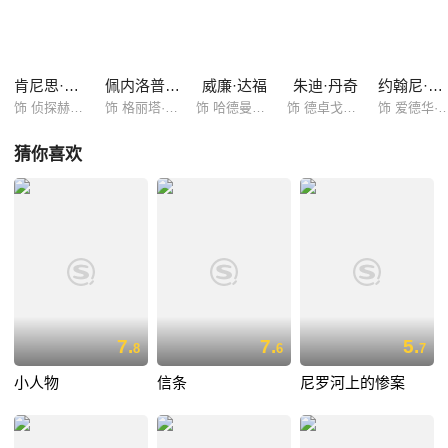
肯尼思·布拉纳
佩内洛普·克鲁兹
威廉·达福
朱迪·丹奇
约翰尼·德普
饰 侦探赫丘里·波罗
饰 格丽塔·欧尔森
饰 哈德曼先生
饰 德卓戈米罗夫公主
饰 爱德华·
猜你喜欢
7.
7.
5.
8
6
7
小人物
信条
尼罗河上的惨案