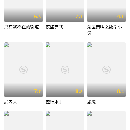
6.
7.
4.
3
1
1
只有我不在的街道
侠盗高飞
法医秦明之致命小
说
7.
8.
8.
7
2
4
局内人
独行杀手
恶魔