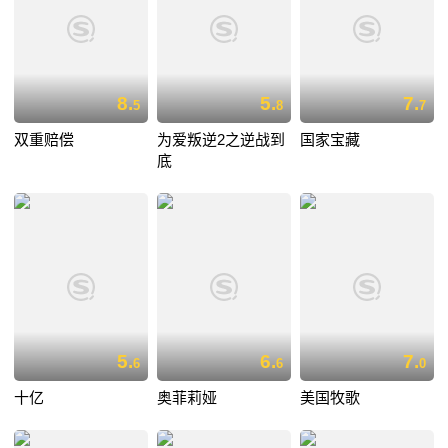
8.
5.
7.
5
8
7
双重赔偿
为爱叛逆2之逆战到
国家宝藏
底
5.
6.
7.
6
6
0
十亿
奥菲莉娅
美国牧歌