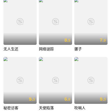
8.
7.
5
9
无人生还
网络谜踪
骡子
5.
6.
5.
3
0
3
秘密访客
天使陷落
吹哨人