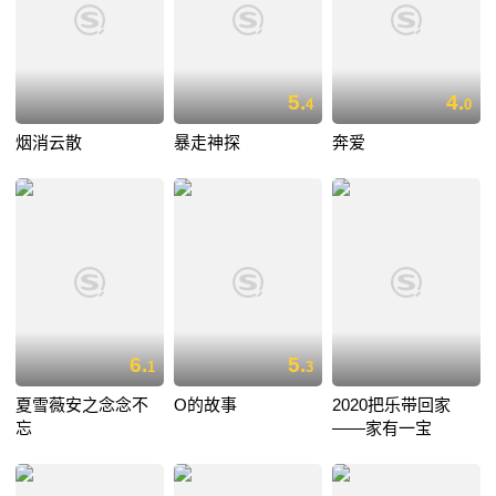
5.
4.
4
0
烟消云散
暴走神探
奔爱
6.
5.
1
3
夏雪薇安之念念不
O的故事
2020把乐带回家
忘
——家有一宝