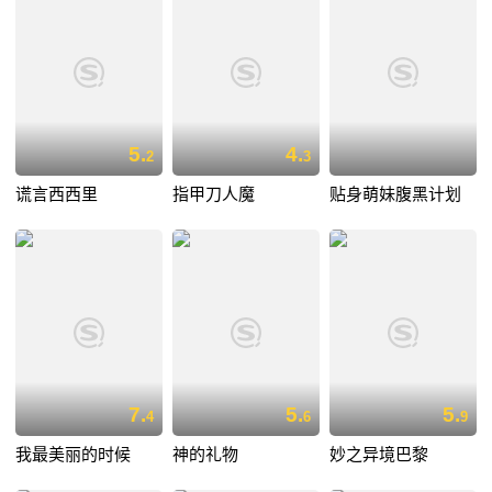
5.
4.
2
3
谎言西西里
指甲刀人魔
贴身萌妹腹黑计划
7.
5.
5.
4
6
9
我最美丽的时候
神的礼物
妙之异境巴黎