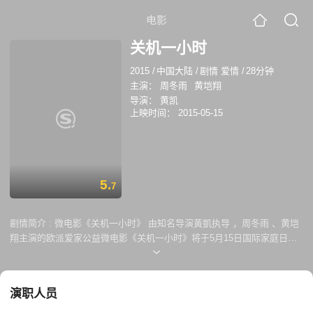
电影
关机一小时
2015
/
中国大陆
/
剧情 爱情
/
28分钟
主演：
周冬雨
黄垲翔
导演：
黄凯
上映时间：
2015-05-15
5.
7
剧情简介 :
微电影《关机一小时》 由知名导演黃凱执导 ，周冬雨 、黄垲
翔主演的欧派爱家公益微电影《关机一小时》将于5月15日国际家庭日当
天举办的欧派爱家公益盛典上首映，并在全网公映。515，让我们一起#为
爱关机一小时#！
演职人员