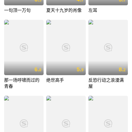
3
7
7
一句顶一万句
夏天十九岁的肖像
左耳
6.
5.
8.
0
9
2
那一场呼啸而过的
绝世高手
反恐行动之浪漫满
青春
屋