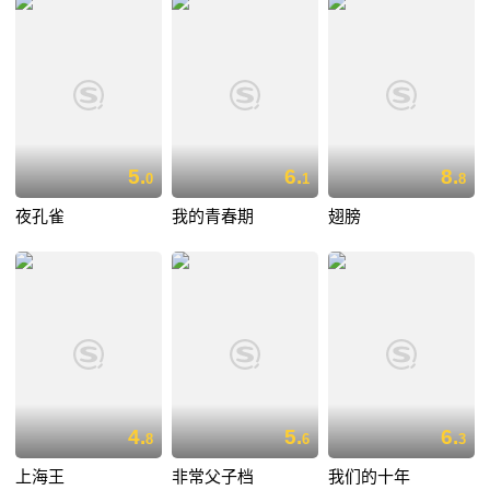
5.
6.
8.
0
1
8
夜孔雀
我的青春期
翅膀
4.
5.
6.
8
6
3
上海王
非常父子档
我们的十年