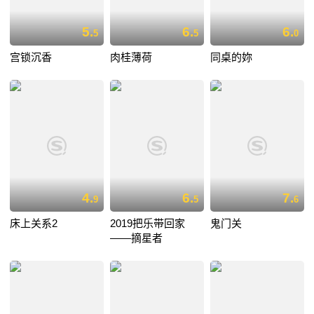
5.
6.
6.
5
5
0
宫锁沉香
肉桂薄荷
同桌的妳
4.
6.
7.
9
5
6
床上关系2
2019把乐带回家
鬼门关
——摘星者