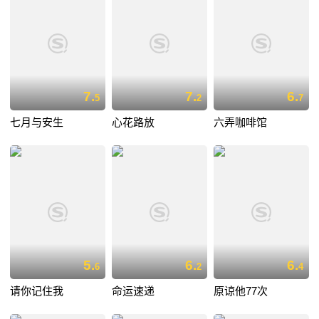
7.
7.
6.
5
2
7
七月与安生
心花路放
六弄咖啡馆
5.
6.
6.
6
2
4
请你记住我
命运速递
原谅他77次