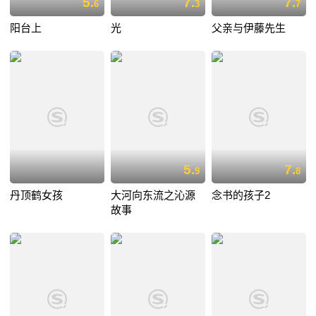
5.
7.
7.
6
3
7
阳台上
光
父亲与伊藤先生
5.
7.
9
8
丹顶鹤女孩
大河向东流之沁源
念书的孩子2
故事