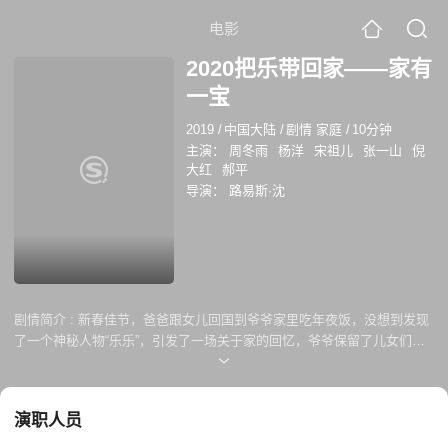
电影
2020把乐带回家——家有
一宝
2019
/
中国大陆
/
剧情 家庭
/
10分钟
主演：
周冬雨
杨洋
宋祖儿
张一山
倪
大红
郝平
导演：
路易斯·沈
剧情简介 :
新春佳节，爸爸跟女儿回国到爷爷家里吃年夜饭，没想到发现
了一个神秘人物“乐乐”，引发了一场关于家的回忆，爷爷保留了儿女们儿
时的记忆，欢声笑语，一家人整整齐齐过新年。 杨洋化身“年轻版倪大红
”，张一山变身“吸猫狂人”，周冬雨和宋祖儿家中“大战”萌鼠乐乐......家中
究竟有多少不可思议的宝藏？！今年过年，你准备好回家寻宝了吗？
演职人员