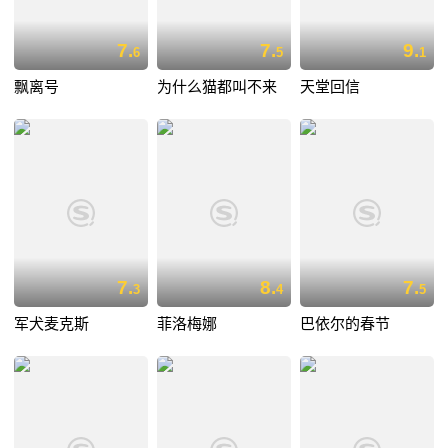
7.
7.
9.
6
5
1
飘离号
为什么猫都叫不来
天堂回信
7.
8.
7.
3
4
5
军犬麦克斯
菲洛梅娜
巴依尔的春节