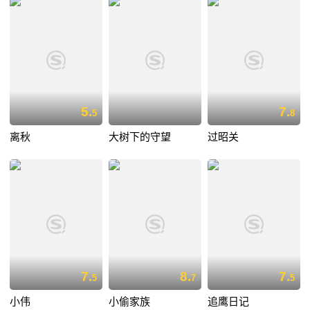
5.
7.
5
8
离秋
大树下的守望
过昭关
7.
8.
7.
5
7
5
小伟
小偷家族
追鹰日记