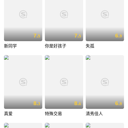
7.
7.
6.
5
5
9
新同学
你是好孩子
失孤
8.
8.
6.
3
6
9
真爱
特殊交易
清秀佳人