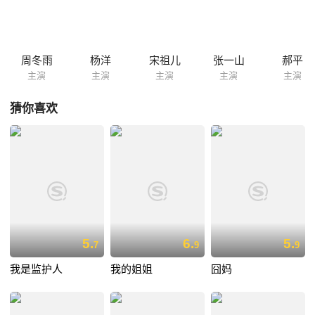
周冬雨
杨洋
宋祖儿
张一山
郝平
主演
主演
主演
主演
主演
猜你喜欢
5.
6.
5.
7
9
9
我是监护人
我的姐姐
囧妈