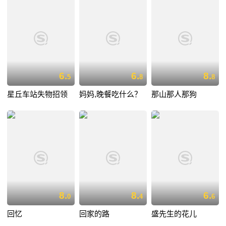
6.
6.
8.
5
8
8
星丘车站失物招领
妈妈,晚餐吃什么？
那山那人那狗
8.
8.
6.
0
4
6
回忆
回家的路
盛先生的花儿