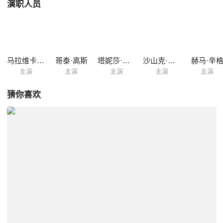
演职人员
马拉维卡·莫哈南
哥泰·高斯
塔妮莎·查特吉
沙山克·申德
赫马·辛
主演
主演
主演
主演
主演
猜你喜欢