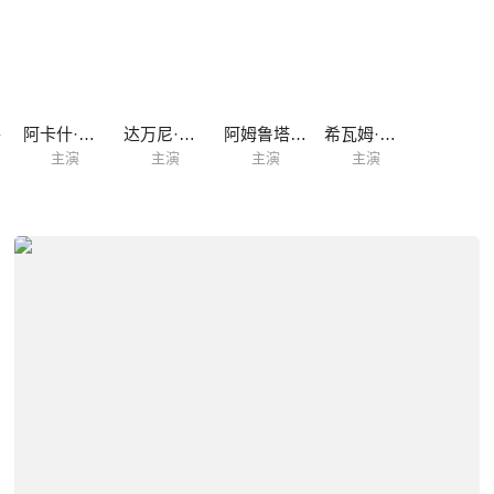
格
阿卡什·戈帕尔
达万尼·拉杰什
阿姆鲁塔·桑托什·塔库尔
希瓦姆·普加利
主演
主演
主演
主演