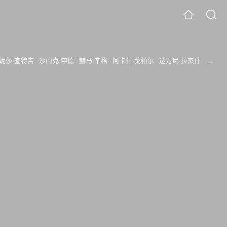
妮莎·查特吉
沙山克·申德
赫马·辛格
阿卡什·戈帕尔
达万尼·拉杰什
阿姆鲁