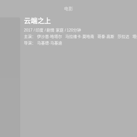
电影
云端之上
2017
/
印度
/
剧情 家庭
/
120分钟
主演：
伊沙恩·哈塔尔
马拉维卡·莫哈南
哥泰·高斯
莎拉达
塔
导演：
马基德·马基迪