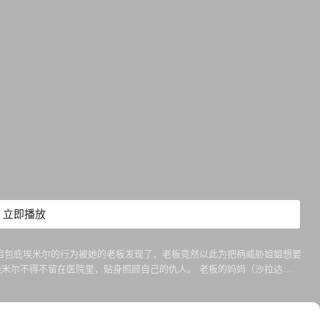
立即播放
房，姐姐包庇埃米尔的行为被她的老板发现了，老板竟然以此为把柄威胁姐姐想要
米尔不得不留在医院里，贴身照顾自己的仇人。 老板的妈妈（沙拉达
多麻烦，但在处理这些麻烦的过程中，埃米尔也逐渐领悟了人生的真谛。