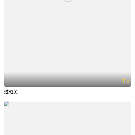
7.
8
过昭关