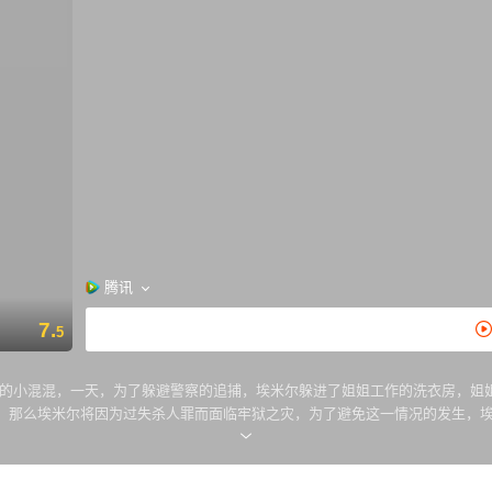
腾讯
7.
5
日里游手好闲的小混混，一天，为了躲避警察的追捕，埃米尔躲进了姐姐工作的洗衣
，那么埃米尔将因为过失杀人罪而面临牢狱之灾，为了避免这一情况的发生，埃
可好了，埃米尔需要照顾的人又多了三个。祖孙三人的到来虽然给埃米尔带来了很