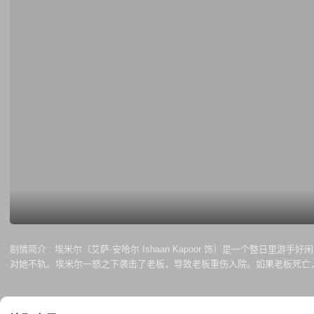
剧情简介 :
埃米尔（艾萨·安哈尔 Ishaan Kapoor 饰）是一个整
对她不轨。埃米尔一怒之下袭击了老板，导致老板重伤入院。如果老板死亡
Sharada 饰）得知儿子住院，于是带着两个孙女来到医院探望，这下