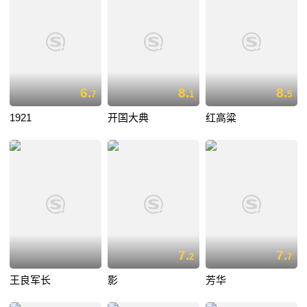
6.
8.
8.
7
1
5
1921
开国大典
红高粱
7.
7.
2
7
王良军长
影
芳华