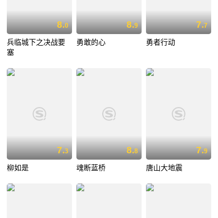
8.
8.
7.
0
9
7
兵临城下之决战要
勇敢的心
勇者行动
塞
7.
8.
7.
3
8
9
柳如是
魂断蓝桥
唐山大地震