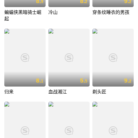
8.
8.
9.
9
2
2
蝙蝠侠黑暗骑士崛
冷山
穿条纹睡衣的男孩
起
8.
5.
9.
1
5
2
归来
血战湘江
剃头匠