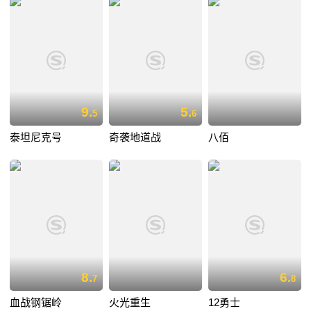
9.
5.
5
6
泰坦尼克号
奇袭地道战
八佰
8.
6.
7
8
血战钢锯岭
火光重生
12勇士