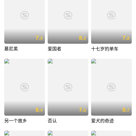
7.
8.
7.
9
2
8
慕尼黑
爱国者
十七岁的单车
8.
7.
8.
4
6
7
另一个故乡
否认
爱犬的奇迹