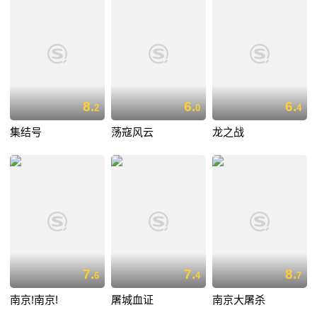
8.
6.
6.
2
0
4
集结号
荡寇风云
龙之战
7.
7.
8.
6
4
7
南京!南京!
屠城血证
南京大屠杀