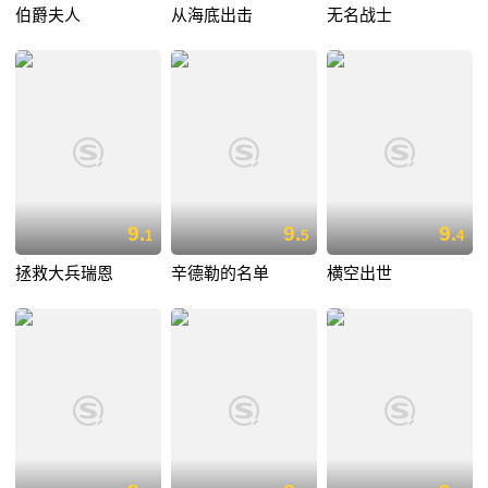
伯爵夫人
从海底出击
无名战士
9.
9.
9.
1
5
4
拯救大兵瑞恩
辛德勒的名单
横空出世