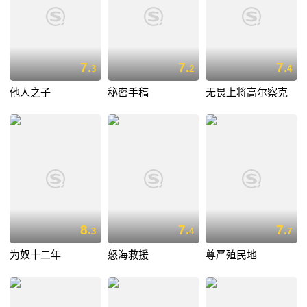
7.
7.
7.
3
2
4
他人之子
秘密手稿
无畏上将高尔察克
8.
7.
7.
3
4
7
为奴十二年
怒海救援
尊严殖民地