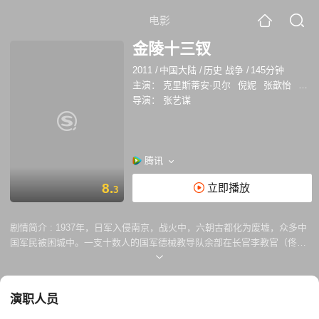
电影
金陵十三钗
2011
/
中国大陆
/
历史 战争
/
145分钟
主演：
克里斯蒂安·贝尔
倪妮
张歆怡
黄天
导演：
张艺谋
腾讯
8.
立即播放
3
剧情简介 :
1937年，日军入侵南京，战火中，六朝古都化为废墟，众多中
国军民被困城中。一支十数人的国军德械教导队余部在长官李教官（佟大
为 饰）指挥下，从日军手中救出了一批教会学校女学生，而李教官等人，
至此丧失了出城的机会。幸免于难的书娟（张歆怡 饰）等学生返回文彻斯
特教堂，随她们一 起来到的，还有受雇远道至此收敛神父遗体的美国人约
演职人员
翰·米勒（克里斯蒂安·贝尔 Christian Bale 饰）。此时的南京城中，逃难
的人们蜂拥进安全区和教堂寻找庇护，十四名风尘女子强行进入教堂避