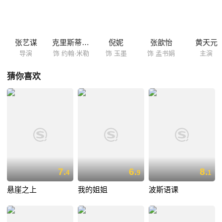
难，其中精通英语的玉墨（倪妮 饰）希望借助约翰的身份为一行人提供更
多保护。教堂的墙壁，并不能阻挡日军的铁蹄，教堂内的人们，将面临孰
生孰死的选择……
张艺谋
克里斯蒂安·贝尔
倪妮
张歆怡
黄天元
导演
饰 约翰·米勒
饰 玉墨
饰 孟书娟
主演
猜你喜欢
7.
6.
8.
4
9
1
悬崖之上
我的姐姐
波斯语课