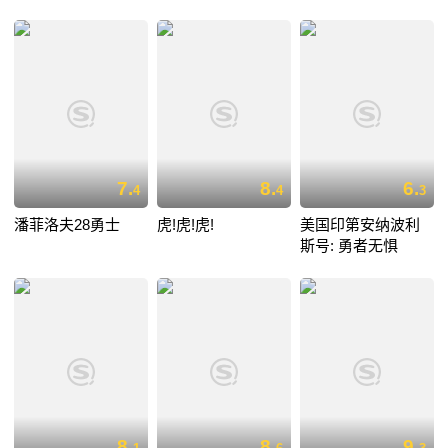
7.
8.
6.
4
4
3
潘菲洛夫28勇士
虎!虎!虎!
美国印第安纳波利
斯号: 勇者无惧
8.
8.
9.