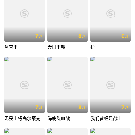
7.
8.
6.
7
7
8
阿育王
天国王朝
桥
7.
8.
7.
4
1
7
无畏上将高尔察克
海底喋血战
我们曾经是战士