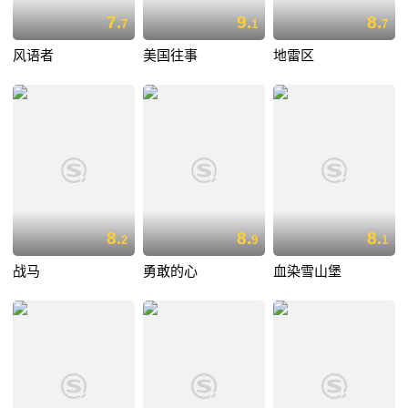
7.
9.
8.
7
1
7
风语者
美国往事
地雷区
8.
8.
8.
2
9
1
战马
勇敢的心
血染雪山堡