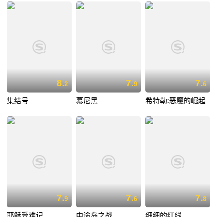
8.
7.
7.
2
9
6
集结号
慕尼黑
希特勒:恶魔的崛起
7.
7.
7.
9
6
8
耶稣受难记
中途岛之战
细细的红线