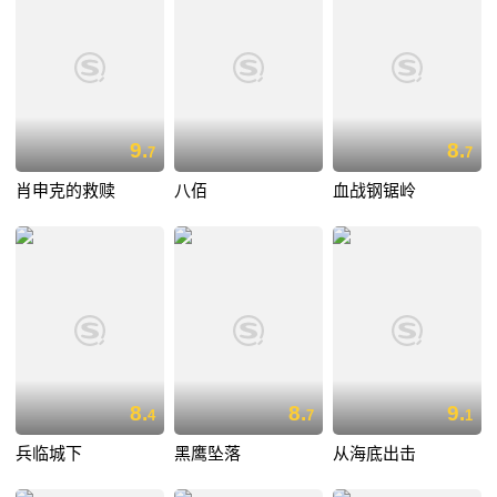
9.
8.
7
7
肖申克的救赎
八佰
血战钢锯岭
8.
8.
9.
4
7
1
兵临城下
黑鹰坠落
从海底出击