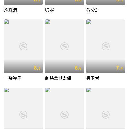
1
6
3
珍珠港
赎罪
教父2
8.
6.
7.
3
6
4
一袋弹子
刺杀盖世太保
捍卫者