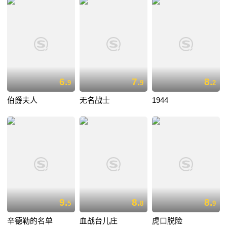
6.
7.
8.
9
9
2
伯爵夫人
无名战士
1944
9.
8.
8.
5
8
9
辛德勒的名单
血战台儿庄
虎口脱险