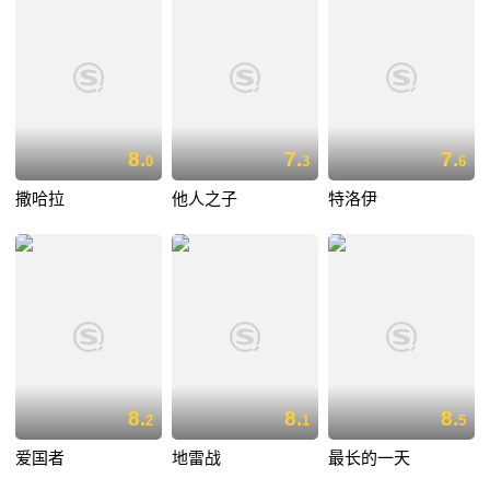
8.
7.
7.
0
3
6
撒哈拉
他人之子
特洛伊
8.
8.
8.
2
1
5
爱国者
地雷战
最长的一天