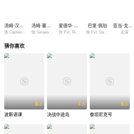
恩，对于这次搭救行动，有人不满，有人热忱，有人好奇。大家一次次闻
到死神的气息，瑞恩的获救付出了沉重的代价。
汤姆·汉克斯
汤姆·塞兹摩尔
爱德华·伯恩斯
巴里·佩珀
亚当·戈德堡
饰 Captain John H. Miller
饰 Sergeant Mike Horvath
饰 Pvt. Richard Reiben
饰 Pvt. Daniel Jackson
主演
猜你喜欢
8.
7.
9.
1
5
5
波斯语课
决战中途岛
泰坦尼克号