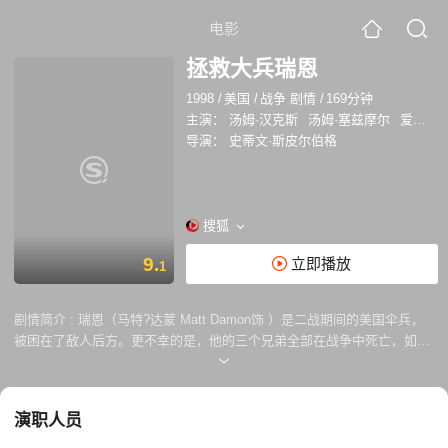
电影
拯救大兵瑞恩
1998
/
美国
/
战争 剧情
/
169分钟
主演：
汤姆·汉克斯
汤姆·塞兹摩尔
爱德华·伯恩斯
导演：
史蒂文·斯皮尔伯格
搜狐
9.
立即播放
1
剧情简介 :
瑞恩（马特?达蒙 Matt Damon饰 ）是二战期间的美国伞兵，
被困在了敌人后方。更不幸的是，他的三个兄弟全部在战争中死亡，如果
他也遇难，家中的老母亲将无依无靠。 美国作战总指挥部知道了这个情
况，毅然决定组织一个小分队前往救援，其中包括米勒上尉（汤姆?汉克
斯 Tom Hanks 饰 ）和翻译厄本（杰里米.戴维斯 Jererry Davies饰）。然
演职人员
而，敌方危险重重，他们一路上随时与死亡打交道。他们非常怀疑，到底
值不值得冒着八个人的生命危险，去搭救一个人。 大家一路辗转寻找瑞