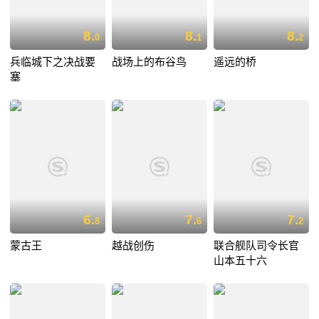
8.
8.
8.
0
1
2
兵临城下之决战要
战场上的布谷鸟
遥远的桥
塞
6.
7.
7.
8
6
2
蒙古王
越战创伤
联合舰队司令长官
山本五十六