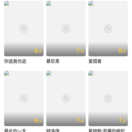
8.
7.
8.
5
9
2
你逃我也逃
慕尼黑
爱国者
8.
7.
7.
5
6
6
最长的一天
特洛伊
希特勒:恶魔的崛起