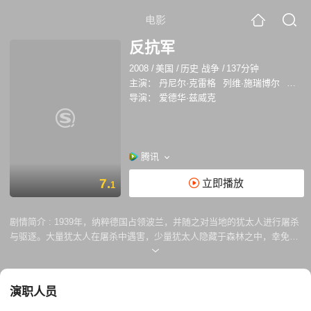
电影
反抗军
2008
/
美国
/
历史 战争
/
137分钟
主演：
丹尼尔·克雷格
列维·施瑞博尔
杰米·
导演：
爱德华·兹威克
腾讯
7.
立即播放
1
剧情简介 :
1939年，纳粹德国占领波兰，并随之对当地的犹太人进行屠杀
与驱逐。大量犹太人在屠杀中遇害，少量犹太人隐藏于森林之中，幸免于
难。图维那比尔斯基（丹尼尔·克雷格饰）便是这群犹太人中的一员。但他
并不是一个普通的受害者。 双亲被德军残害的图维那在森林中遇到了两个
弟弟——祖斯（列维施瑞博尔饰）与阿斯贝（杰米贝尔饰），3人一同准
演职人员
备从波兰前往白俄罗斯。但在森林中，他们遇到了幸存的犹太人同伴。大
家逐渐聚集起来，食物与物资开始出现短缺，德军的追杀又令他们措手不