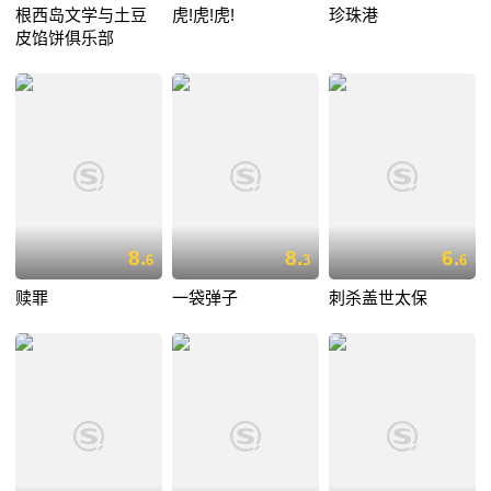
根西岛文学与土豆
虎!虎!虎!
珍珠港
皮馅饼俱乐部
8.
8.
6.
6
3
6
赎罪
一袋弹子
刺杀盖世太保