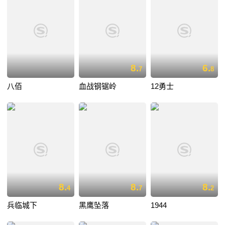
8.
6.
7
8
八佰
血战钢锯岭
12勇士
8.
8.
8.
4
7
2
兵临城下
黑鹰坠落
1944