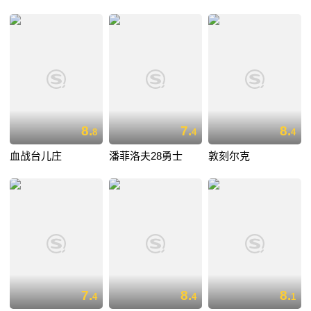
8.
7.
8.
8
4
4
血战台儿庄
潘菲洛夫28勇士
敦刻尔克
7.
8.
8.
4
4
1