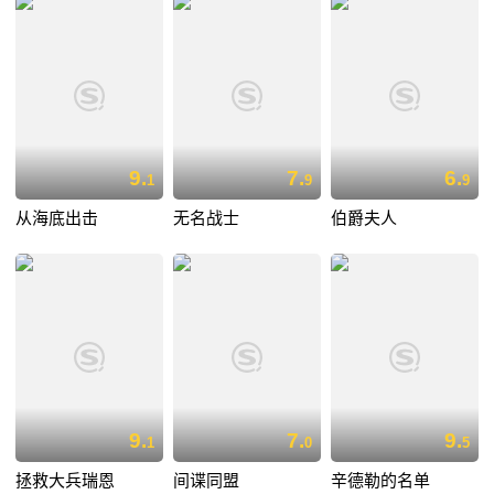
9.
7.
6.
1
9
9
从海底出击
无名战士
伯爵夫人
9.
7.
9.
1
0
5
拯救大兵瑞恩
间谍同盟
辛德勒的名单