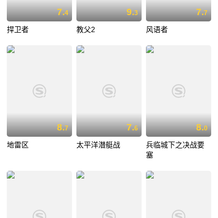
7.
9.
7.
4
3
7
捍卫者
教父2
风语者
8.
7.
8.
7
6
0
地雷区
太平洋潜艇战
兵临城下之决战要
塞