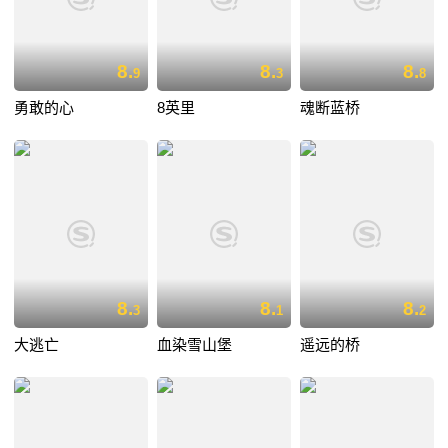
8.
8.
8.
9
3
8
勇敢的心
8英里
魂断蓝桥
8.
8.
8.
3
1
2
大逃亡
血染雪山堡
遥远的桥