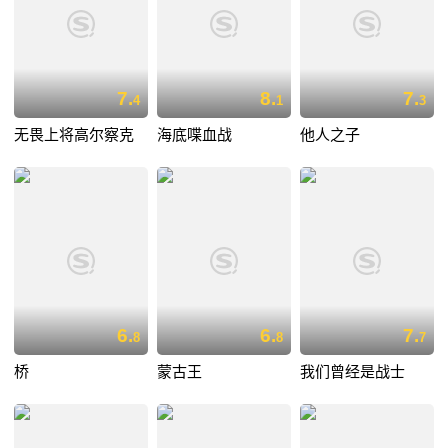
7.
8.
7.
4
1
3
无畏上将高尔察克
海底喋血战
他人之子
6.
6.
7.
8
8
7
桥
蒙古王
我们曾经是战士