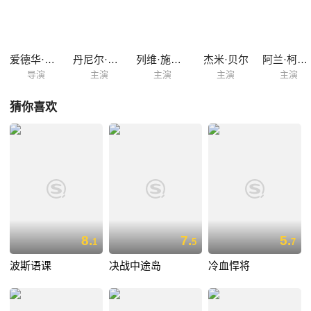
及。这时，图维那做出了一个惊人的决定：建立一支游击队，反抗德军的
进攻。面对德军的精良武器与人海大军，图维那能带领他的部队成功反抗
吗？
爱德华·兹威克
丹尼尔·克雷格
列维·施瑞博尔
杰米·贝尔
阿兰·柯德勒
导演
主演
主演
主演
主演
猜你喜欢
8.
7.
5.
1
5
7
波斯语课
决战中途岛
冷血悍将