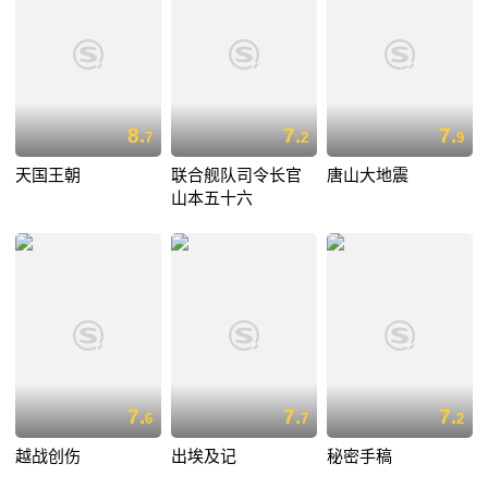
8.
7.
7.
7
2
9
天国王朝
联合舰队司令长官
唐山大地震
山本五十六
7.
7.
7.
6
7
2
越战创伤
出埃及记
秘密手稿