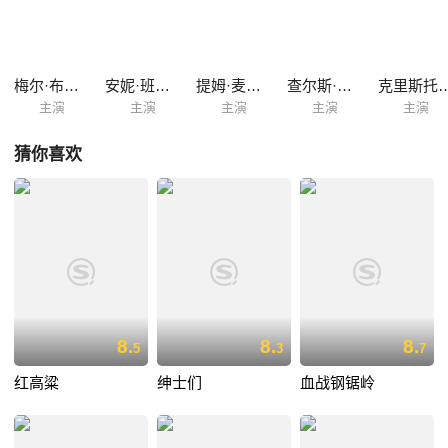
后，剧团接到了演出禁令，因为他们的节目中涉及反希特勒的内容。与此
同时，安德烈被召回波兰处理一份重要的情报文件，其中包含了间谍萨兰
斯基教授手中的名单，这份名单可能会摧毁波兰抵抗运动的组织。剧院和
演员们因此被牵扯进了一场与纳粹的斗争中。在布朗斯基和安娜的带领
梅尔·布鲁克斯
安妮·班克罗夫特
提姆·麦锡森
查尔斯·德恩
克里斯托弗·
下，一群舞台剧演员...
主演
主演
主演
主演
主演
猜你喜欢
8.
8.
8.
5
3
7
红高粱
绅士们
血战钢锯岭