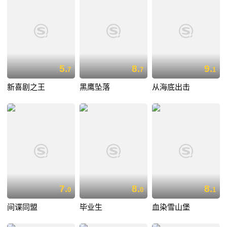
5.
8.
9.
7
7
1
新喜剧之王
黑鹰坠落
从海底出击
7.
8.
8.
0
0
1
间谍同盟
毕业生
血染雪山堡