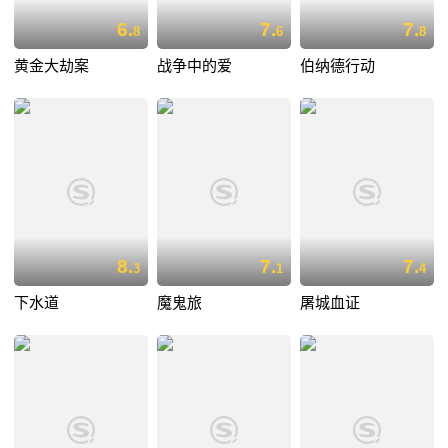
6.
7.
7.
8
6
8
黄金大劫案
战争中的爱
伯纳德行动
8.
7.
7.
3
1
4
下水道
魔鬼旅
屠城血证