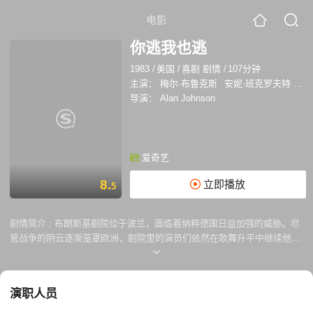
电影
你逃我也逃
1983
/
美国
/
喜剧 剧情
/
107分钟
主演：
梅尔·布鲁克斯
安妮·班克罗夫特
提
导演：
Alan Johnson
爱奇艺
8.
立即播放
5
剧情简介 :
布朗斯基剧院位于波兰，面临着纳粹德国日益加强的威胁。尽
管战争的阴云逐渐笼罩欧洲，剧院里的演员们依然在歌舞升平中继续他们
的演出，仿佛未察觉到即将到来的灾难。剧院的老板兼主演布朗斯基（梅
尔·布鲁克斯 Mel Brooks 饰），以及城市最耀眼的女明星安娜（安妮·班克
罗夫特 Anne Bancroft 饰），忙于各自的事务。布朗斯基只关心他的戏剧
演职人员
和生意，而安娜则与她的情人飞行员安德烈（提姆·麦锡森 Tim Matheson
饰）约会，毫不知情他的名字已经出现在一份重要的间谍名单上。 不久之