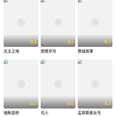
8.
8.
8.
5
7
7
无主之地
燃情岁月
费城故事
8.
8.
8.
8
0
2
魂断蓝桥
鸟人
孟菲斯美女号