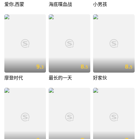
爱你,西蒙
海底喋血战
小男孩
9.
8.
8.
3
5
5
摩登时代
最长的一天
好家伙