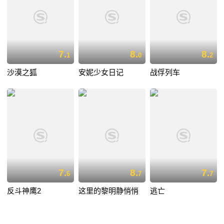
7.
8.
8.
1
0
2
沙漠之狐
安妮少女日记
战俘列车
7.
8.
7.
6
7
7
反斗神鹰2
这里的黎明静悄悄
逃亡