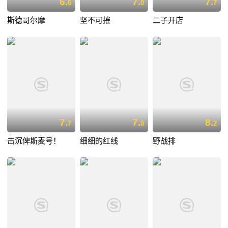
6.
7.
7.
6
0
7
斯德哥尔摩
坚不可摧
二子开店
7.
7.
8.
7
8
2
击沉俾斯麦号！
细细的红线
野战排