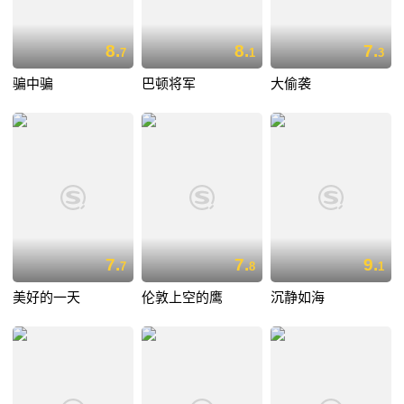
8.
8.
7.
7
1
3
骗中骗
巴顿将军
大偷袭
7.
7.
9.
7
8
1
美好的一天
伦敦上空的鹰
沉静如海