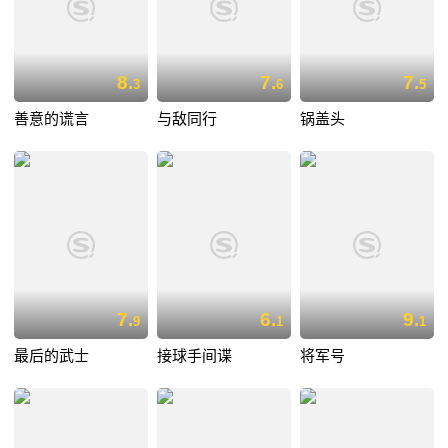
8.
7.
7.
3
6
5
善意的谎言
与敌同行
锅盖头
7.
6.
9.
9
1
1
最后的武士
接球手间谍
将军号