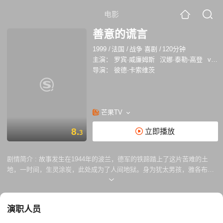
电影
善意的谎言
1999
/
法国
/
战争 喜剧
/
120分钟
主演：
罗宾·威廉姆斯
汉娜·泰勒-高登
vaIgó
导演：
彼德·卡索维茨
芒果TV
8.
立即播放
3
剧情简介 :
故事发生在1944年的波兰，德军的铁蹄踏上了这片苦难的土
地，一时间，生灵涂炭，此处成为了人间地狱。身为犹太男孩，雅各布
（罗宾·威廉斯 Robin Williams 饰）和许多与他一样的男孩们被迫被德军
做牛做马，所有的信息渠道被军队封锁，波兰成为了一座孤城。 一次
偶然中，雅各布从收音机中听到了德军正在与苏军激战的消息，战斗地点
演职人员
不在别处，就在离波兰只有几百公里的本沙尼克。士气高昂的雅各布决定
将这条珍贵的消息告诉更多的人，在雅各布的添油加醋之下，盟军苏联已