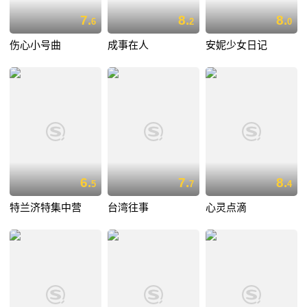
7.
8.
8.
6
2
0
伤心小号曲
成事在人
安妮少女日记
6.
7.
8.
5
7
4
特兰济特集中营
台湾往事
心灵点滴