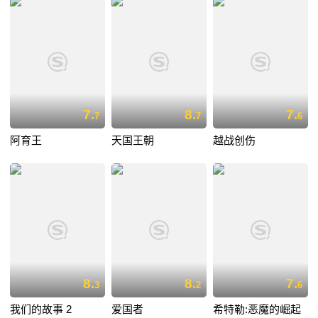
7.
8.
7.
7
7
6
阿育王
天国王朝
越战创伤
8.
8.
7.
3
2
6
我们的故事 2
爱国者
希特勒:恶魔的崛起