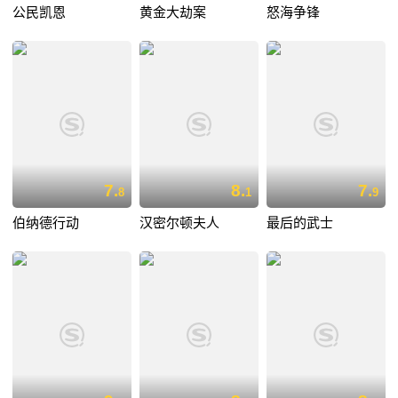
公民凯恩
黄金大劫案
怒海争锋
7.
8.
7.
8
1
9
伯纳德行动
汉密尔顿夫人
最后的武士