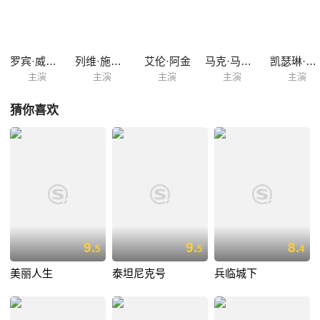
然在争斗中获得了不可逆转的优势。这条虚假信息振奋了犹太人的士气，
却也传到了德军的耳中，他们开始了缜密的调查，势要抓到造谣生事的始
作俑者。
罗宾·威廉姆斯
列维·施瑞博尔
艾伦·阿金
马克·马戈利斯
凯瑟琳·加蒂
主演
主演
主演
主演
主演
猜你喜欢
9.
9.
8.
5
5
4
美丽人生
泰坦尼克号
兵临城下