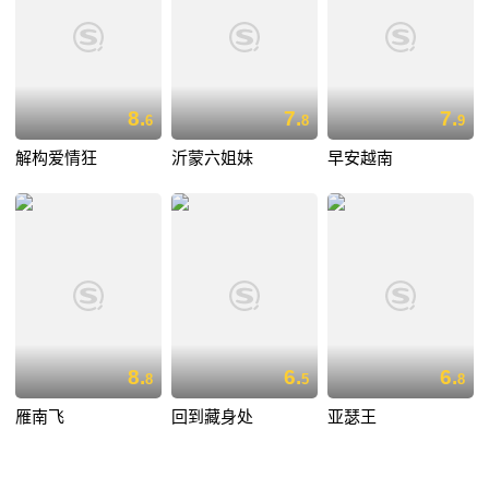
8.
7.
7.
6
8
9
解构爱情狂
沂蒙六姐妹
早安越南
8.
6.
6.
8
5
8
雁南飞
回到藏身处
亚瑟王