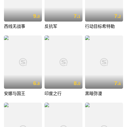
9.
7.
7.
0
1
2
西线无战事
反抗军
行动目标希特勒
6.
8.
7.
8
0
6
安娜与国王
印度之行
黑暗弥漫