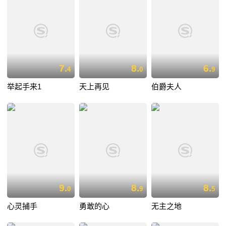
7.
8.
6.
4
0
9
举起手来1
天上再见
伯爵夫人
9.
8.
8.
0
9
5
心灵捕手
勇敢的心
无主之地