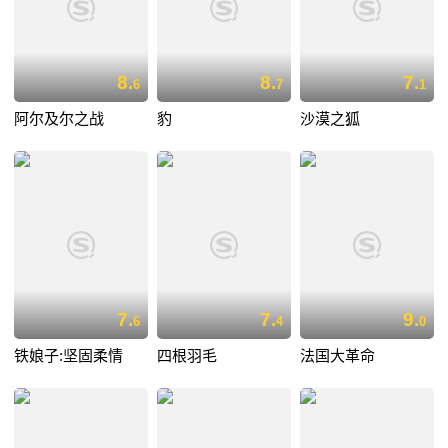
8.
8.
7.
6
7
1
阿尔及尔之战
豹
沙漠之狐
7.
7.
9.
6
4
0
铁娘子:坚固柔情
四根羽毛
法国大革命