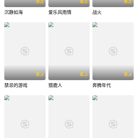
9.
8.
8.
1
1
1
沉静如海
爱乐风雨情
战火
8.
8.
8.
3
3
4
禁忌的游戏
猎鹿人
奔腾年代