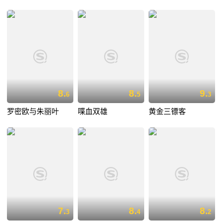
8.
8.
9.
6
5
3
罗密欧与朱丽叶
喋血双雄
黄金三镖客
7.
8.
8.
3
4
2