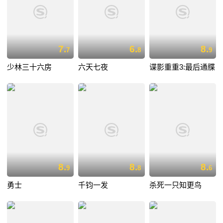
7.
6.
8.
7
8
9
少林三十六房
六天七夜
谍影重重3:最后通牒
8.
8.
8.
9
8
6
勇士
千钧一发
杀死一只知更鸟