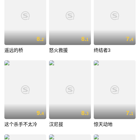
8.
8.
7.
2
1
4
遥远的桥
怒火救援
终结者3
9.
8.
7.
4
3
1
这个杀手不太冷
汉尼拔
惊天动地