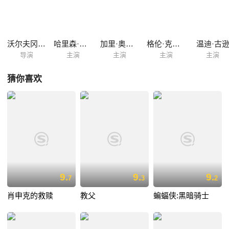
起飞后，艾格和同伴们劫持飞机，绑架美国政要及总统家人，只有詹姆斯
侥幸逃脱。恐怖分子要求俄美释放雷迪克将军，而藏身空军一号中的詹姆
斯则和这群匪徒展开殊死决斗……
沃尔夫冈·彼德森
哈里森·福特
加里·奥德曼
格伦·克洛斯
温迪·古
导演
主演
主演
主演
主演
猜你喜欢
9.
9.
9.
7
3
2
肖申克的救赎
教父
蝙蝠侠:黑暗骑士