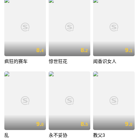
8.
8.
9.
4
2
1
疯狂的赛车
惊世狂花
闻香识女人
9.
8.
9.
0
5
0
乱
永不妥协
教父3