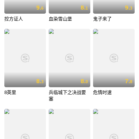
9.
8.
9.
6
1
3
控方证人
血染雪山堡
鬼子来了
8.
8.
7.
3
0
8
8英里
兵临城下之决战要
危情时速
塞