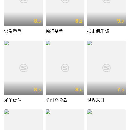
8.
8.
9.
6
2
0
谍影重重
独行杀手
搏击俱乐部
8.
8.
7.
3
6
8
龙争虎斗
勇闯夺命岛
世界末日