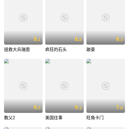
9.
8.
8.
1
6
3
拯救大兵瑞恩
疯狂的石头
跛豪
9.
9.
7.
3
1
8
教父2
美国往事
旺角卡门