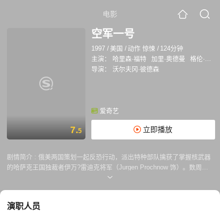
电影
空军一号
1997
/
美国
/
动作 惊悚
/
124分钟
主演：
哈里森·福特
加里·奥德曼
格伦·克洛斯
导演：
沃尔夫冈·彼德森
爱奇艺
7.
立即播放
5
剧情简介 :
俄美两国策划一起反恐行动，派出特种部队擒获了掌握核武器
的哈萨克王国独裁者伊万?雷迪克将军（Jurgen Prochnow 饰）。数周后
的庆功宴上，曾为越战老兵的美国总统詹姆斯?马舍尔（哈里森?福特
Harrison Ford 饰）针对恐怖分子和独裁政权发表了强硬而精彩的演说。莫
斯科之旅圆满结束，总统一家及其政要乘空军一号返回美国，同行的还有
演职人员
艾格（加里?奥德曼 Gary Oldman 饰）带队的俄罗斯媒体工作人员。 安
全人员百密一疏，艾格的真实身份是效忠于雷迪克将军的恐怖分子。飞机