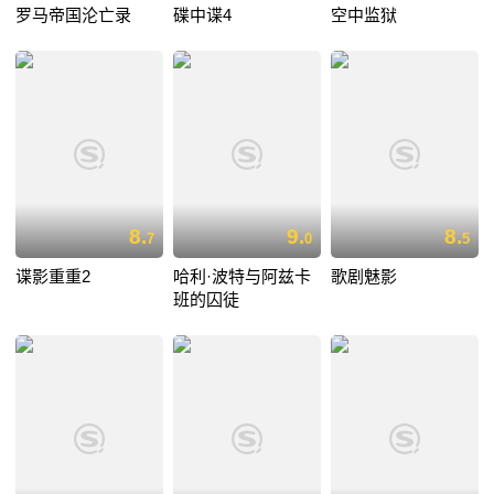
罗马帝国沦亡录
碟中谍4
空中监狱
8.
9.
8.
7
0
5
谍影重重2
哈利·波特与阿兹卡
歌剧魅影
班的囚徒