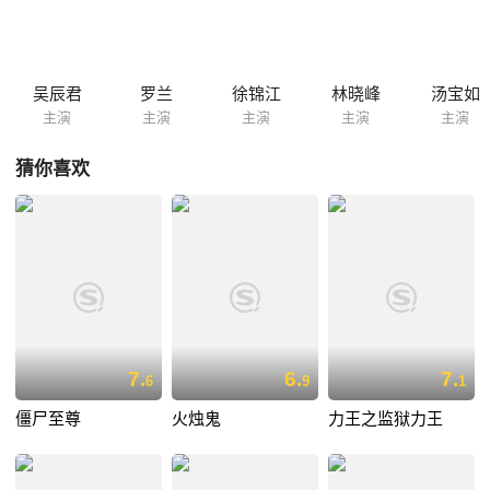
吴辰君
罗兰
徐锦江
林晓峰
汤宝如
主演
主演
主演
主演
主演
猜你喜欢
7.
6.
7.
6
9
1
僵尸至尊
火烛鬼
力王之监狱力王