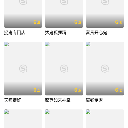
6.
6.
6.
0
0
8
捉鬼专门店
猛鬼狐狸精
富贵开心鬼
6.
6.
6.
1
6
2
天师捉奸
摩登如来神掌
赢钱专家