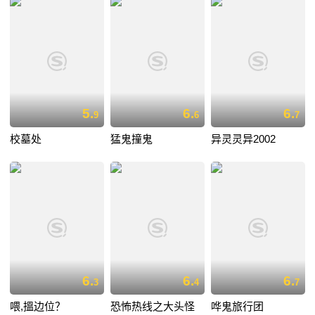
5.
6.
6.
9
6
7
校墓处
猛鬼撞鬼
异灵灵异2002
6.
6.
6.
3
4
7
喂,搵边位？
恐怖热线之大头怪
哗鬼旅行团