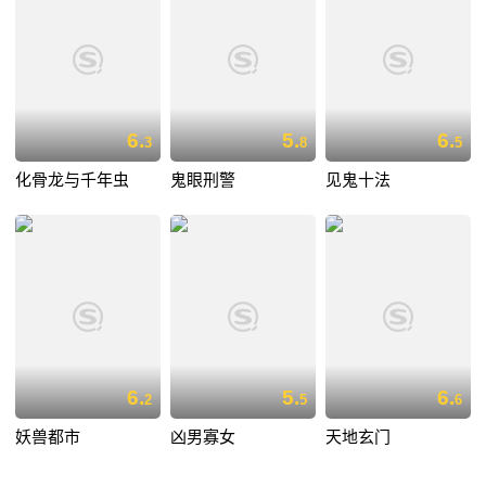
6.
5.
6.
3
8
5
化骨龙与千年虫
鬼眼刑警
见鬼十法
6.
5.
6.
2
5
6
妖兽都市
凶男寡女
天地玄门