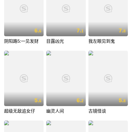
6.
7.
7.
6
1
8
阴阳路5:一见发财
目露凶光
我左眼见到鬼
5.
6.
5.
6
2
8
超级无敌追女仔
幽灵人间
古镜怪谈