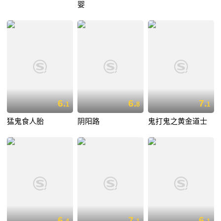
婴
6.
6.
7.
1
8
1
猛鬼食人胎
阴阳路
鬼打鬼之黄金道士
6.
7.
6.