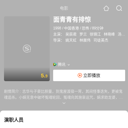
电影
面青青有排惊
1998
/
中国香港
/
恐怖
/
89分钟
主演：
吴辰君
罗兰
徐锦江
林晓峰
汤宝如
导演：
姚天虹
林展伟
司徒英杰
腾讯
5.
立即播放
9
剧情简介 :
志华与子豪比胆量，到鬼屋渡宿一宵，其间怪事迭失，更被鬼
魂追杀。小娟无意中破坏冤魂轮回，冤魂向其施衰运咒，娟求助龙婆，冤
魂只好向娟女儿进行惊栗报复行动。 小兰身穿红衣抱着女儿跳楼身亡以成
厉鬼，藉朱济带其找寻负心人明义，希望一家三口可团聚。
演职人员