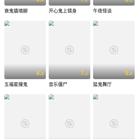
4
1
1
衰鬼撬墙脚
开心鬼上错身
午夜怪谈
6.
7.
5.
5
1
8
五福星撞鬼
音乐僵尸
猛鬼舞厅