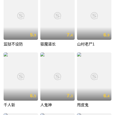
5.
7.
6.
9
4
9
监狱不设防
驱魔道长
山村老尸1
6.
7.
6.
5
3
4
千人斩
人鬼神
甩皮鬼