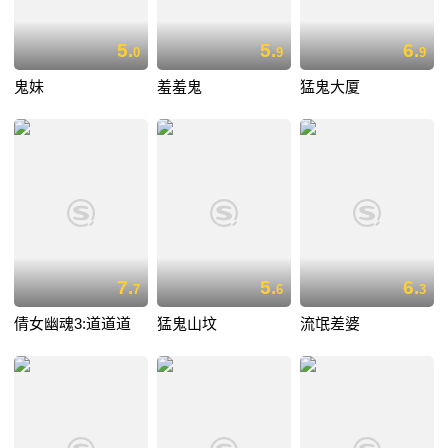
5.
5.
6.
0
9
9
鬼妹
羞羞鬼
猛鬼大厦
7.
5.
6.
7
6
3
倩女幽魂3:道道道
猛鬼山坟
流氓差婆