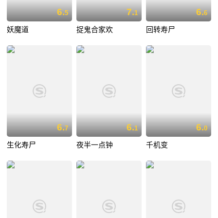
6.
7.
6.
5
1
6
妖魔道
捉鬼合家欢
回转寿尸
6.
6.
6.
7
1
0
生化寿尸
夜半一点钟
千机变