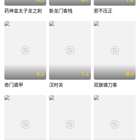
3
7
0
药神皇太子龙之刺
新龙门客栈
邪不压正
5.
7.
8.
2
2
4
奇门遁甲
汉时关
双旗镇刀客