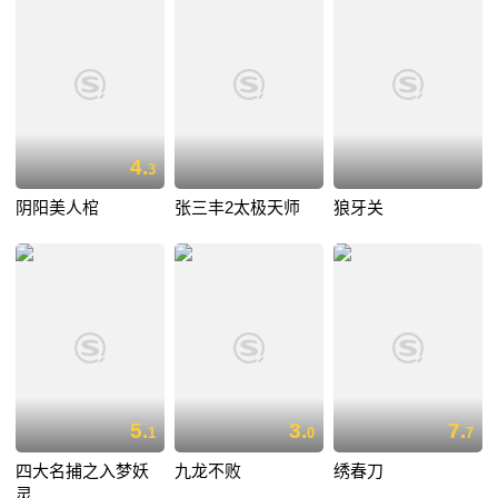
4.
3
阴阳美人棺
张三丰2太极天师
狼牙关
5.
3.
7.
1
0
7
四大名捕之入梦妖
九龙不败
绣春刀
灵