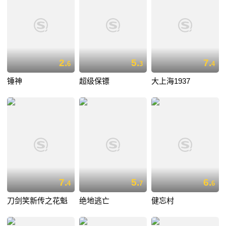
2.
5.
7.
6
3
4
锤神
超级保镖
大上海1937
7.
5.
6.
4
7
6
刀剑笑新传之花魁
绝地逃亡
健忘村