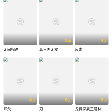
3.
4.
8
7
无间归途
真三国无双
反击
8.
8.
5.
1
1
8
师父
刀
龙藏深泉王隐林