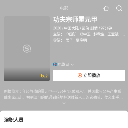
电影
功夫宗师霍元甲
2020
/
中国大陆
/
武侠 剧情
/
97分钟
主演：
户国防
郑中玉
赵秋生
王亚斌
杨
导演：
黑子
夏晓明
电影网
5.
立即播放
2
剧情简介 :
年轻气盛的霍元甲一心只有“以武服人”，并因此与父亲产生嫌
隙离家出走。初到津门的他遇到暗地护送维新人士的农劲荪，仗义出手解
了农的危机，二人由此结为好友。农劲荪劝他把一身好武艺用来开设武馆
强民强国，想在津门立足的霍元甲欣然同意，但当时津门规矩，想设馆授
徒必先击败七家现存武馆 以证实力。七武楼里，霍元甲签下生死状，孤身
演职人员
挑战七大名门武馆，虽然最后霍元甲赢下了这场比武，却被接收密令截杀
维新人士的朝廷反动势力诬陷成了杀死大刀王五爱徒的凶手。此时农劲荪