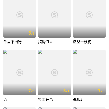
5.
8
千里不留行
猎魔道人
盗圣一枝梅
7.
3.
7.
2
3
1
影
特工狂花
战狼2