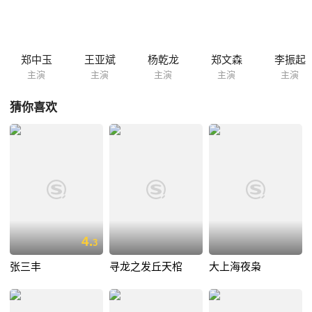
也被反动势力囚禁，被爱国人士们打动的霍元甲终于明白，时代洪流裹挟
的是每一个人，在国家大义面前人人有责。他决定代替农劲荪护送维新人
士入京,并只身前往诛杀反动势力的袁效忠……
郑中玉
王亚斌
杨乾龙
郑文森
李振起
主演
主演
主演
主演
主演
猜你喜欢
4.
3
张三丰
寻龙之发丘天棺
大上海夜枭