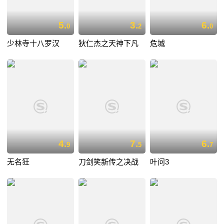
5.
3.
6.
0
2
0
少林寺十八罗汉
狄仁杰之天神下凡
危城
4.
7.
6.
9
5
7
无名狂
刀剑笑新传之决战
叶问3