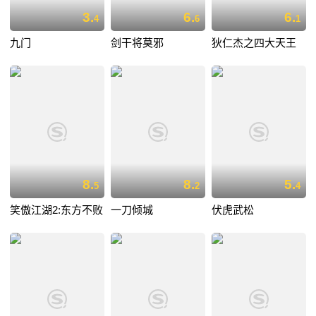
3.
6.
6.
4
6
1
九门
剑干将莫邪
狄仁杰之四大天王
8.
8.
5.
5
2
4
笑傲江湖2:东方不败
一刀倾城
伏虎武松