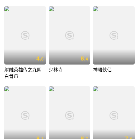
4.
8.
6
4
射雕英雄传之九阴
少林寺
神雕侠侣
白骨爪
8.
8.
7.