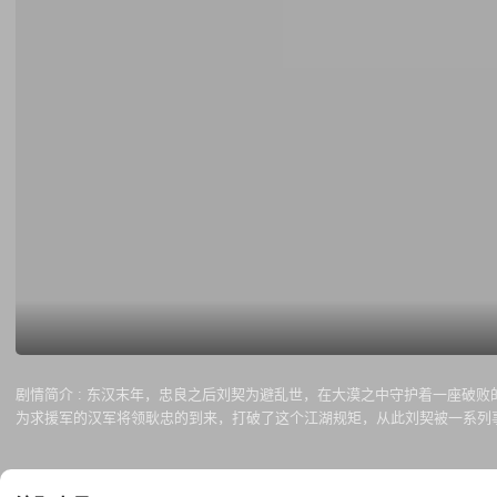
剧情简介 :
东汉末年，忠良之后刘契为避乱世，在大漠之中守护着一座破败的
为求援军的汉军将领耿忠的到来，打破了这个江湖规矩，从此刘契被一系列
侠之大者为国为民的灵魂觉醒！