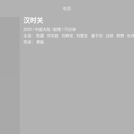
电影
汉时关
2020
/
中国大陆
/
剧情
/
75分钟
主演：
陈震
何华超
刘畊宏
刘楚玄
潘子剑
吕妍
郭野
杜
导演：
黄毅