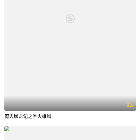
3.
8
倚天屠龙记之圣火雄风