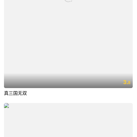
3.
8
真三国无双