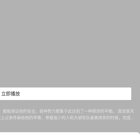
立即播放
，都能保证他的安全。各种势力聚集于此达到了一种奇异的平衡。 直到某天
披上父亲传承给他的甲胄，带着极少的人和大胡军队奋勇拼杀的时候，完成了