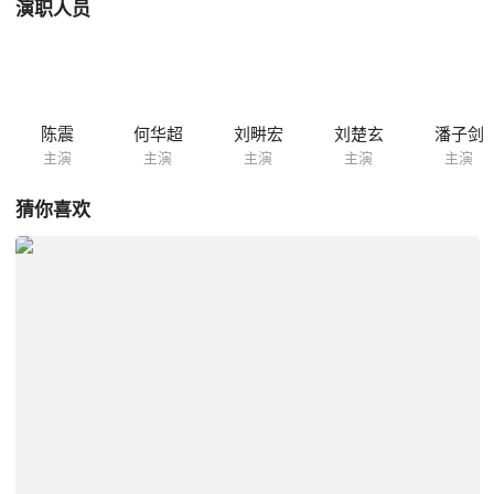
演职人员
陈震
何华超
刘畊宏
刘楚玄
潘子剑
主演
主演
主演
主演
主演
猜你喜欢