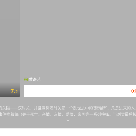
爱奇艺
7.
2
关隘——汉时关，并且宣称汉时关是一个乱世之中的“避难所”，凡是进来的人
事件推着做出关于死亡，亲情，友情，爱情，家国等一系列抉择。当刘契最后