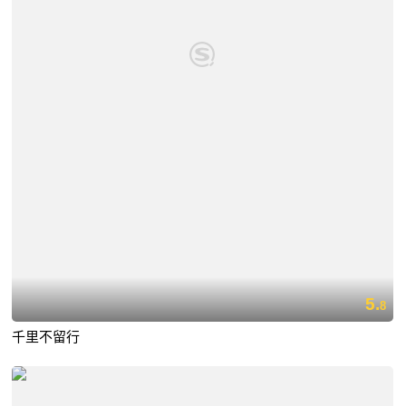
5.
8
千里不留行