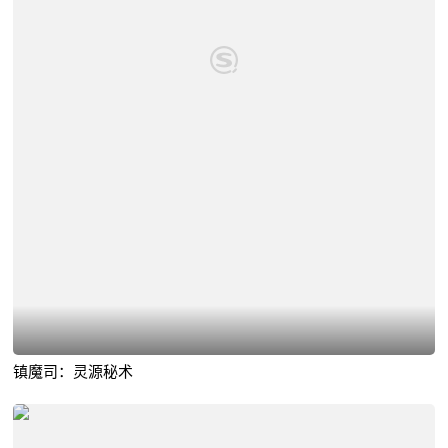
镇魔司：灵源秘术