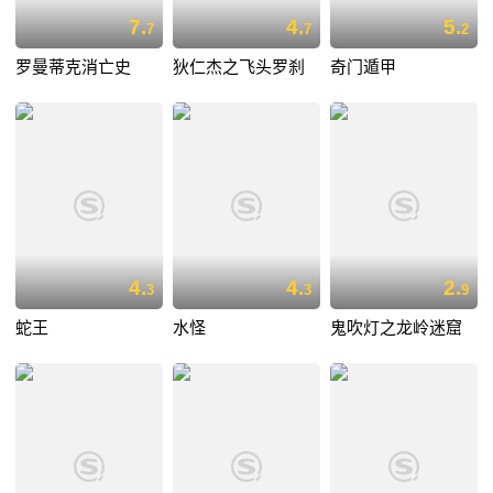
7.
4.
5.
7
7
2
罗曼蒂克消亡史
狄仁杰之飞头罗刹
奇门遁甲
4.
4.
2.
3
3
9
蛇王
水怪
鬼吹灯之龙岭迷窟