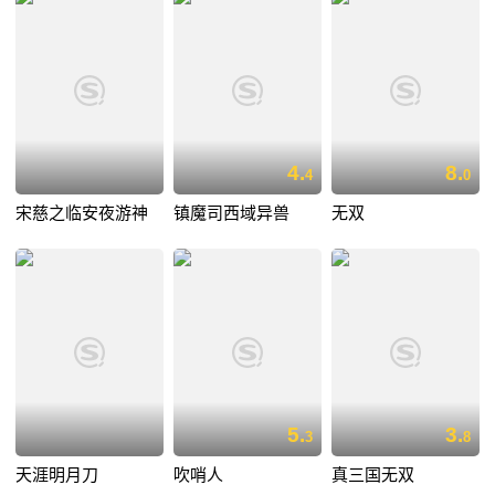
4.
8.
4
0
宋慈之临安夜游神
镇魔司西域异兽
无双
5.
3.
3
8
天涯明月刀
吹哨人
真三国无双