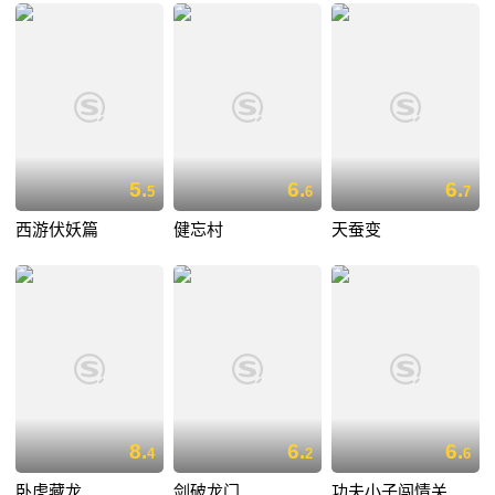
5.
6.
6.
5
6
7
西游伏妖篇
健忘村
天蚕变
8.
6.
6.
4
2
6
卧虎藏龙
剑破龙门
功夫小子闯情关