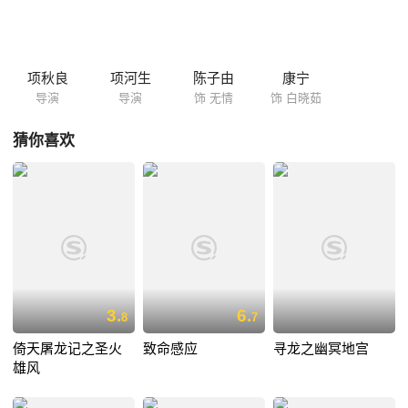
项秋良
项河生
陈子由
康宁
导演
导演
饰 无情
饰 白晓茹
猜你喜欢
3.
6.
8
7
倚天屠龙记之圣火
致命感应
寻龙之幽冥地宫
雄风