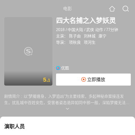
电影
四大名捕之入梦妖灵
2018
/
中国大陆
/
武侠 动作
/
77分钟
主演：
陈子由
刘林城
康宁
导演：
项秋良
项河生
优酷
5.
立即播放
1
剧情简介 :
以“梦魇缠身，入梦追凶”为主要线索，多起神秘命案接连发
生，扰乱城中百姓安危，受害者姿态诡异如同中邪一般，深陷梦魇无法苏
醒，神侯府捕快追命和无情奉命追查此案。看似简单的案件背后却隐藏着
不为人知的秘闻，众人口中的梦魔究竟是何人？中邪的百姓能否逃离梦魔
的桎梏？无情和追命又能否 扭转乾坤？
演职人员