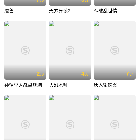
6
1
魔兽
天方异谈2
斗破乱世情
2.
4.
7.
8
6
7
孙悟空大战盘丝洞
大幻术师
唐人街探案