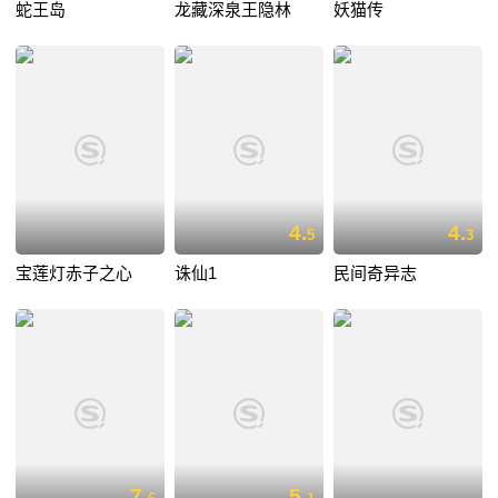
蛇王岛
龙藏深泉王隐林
妖猫传
4.
4.
5
3
宝莲灯赤子之心
诛仙1
民间奇异志
7.
5.