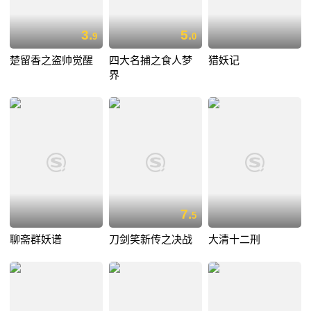
3.
5.
9
0
楚留香之盗帅觉醒
四大名捕之食人梦
猎妖记
界
7.
5
聊斋群妖谱
刀剑笑新传之决战
大清十二刑