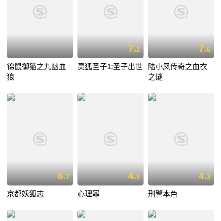
7.
7.
2
6
锦鼠御猫之九幽血
灵狐圣子1:圣子出世
陆小凤传奇之血衣
狼
之谜
6.
4.
4.
7
9
3
京都妖狐志
心理罪
刑警本色