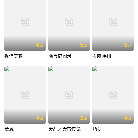
6.
5.
5.
2
2
7
拆弹专家
隐市奇闻录
金陵神捕
4.
3.
4.
9
6
1
长城
天乩之天帝传说
酒剑