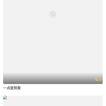
6.
5
一点就到家