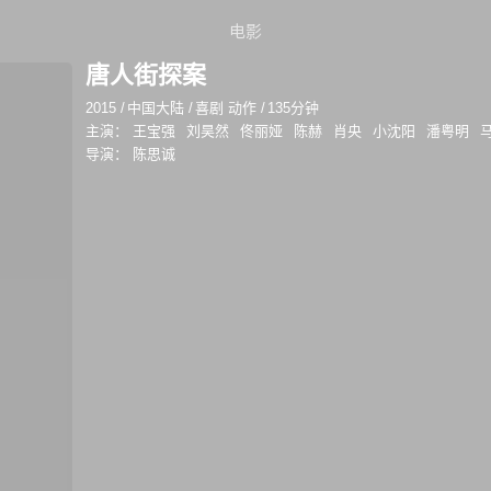
电影
唐人街探案
2015
/
中国大陆
/
喜剧 动作
/
135分钟
主演：
王宝强
刘昊然
佟丽娅
陈赫
肖央
小沈阳
潘粤明
导演：
陈思诚