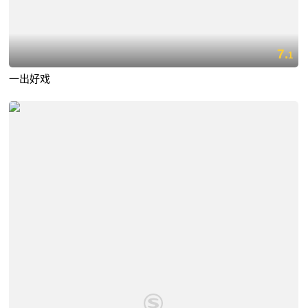
7.
1
一出好戏