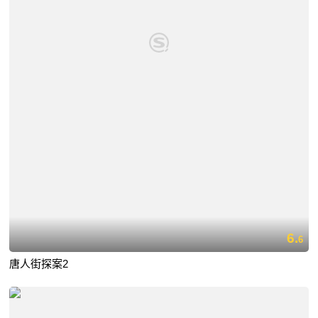
6.
6
唐人街探案2