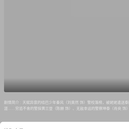
剧情简介 :
天赋异禀的结巴少年秦风（刘昊然 饰）警校落榜，被姥姥遣送泰
涯……穷追不舍的警探黄兰登（陈赫 饰）、无敌幸运的警察坤泰（肖央 饰
能否躲避警察追捕、匪帮追杀、黑帮围剿，在短短七天内，完成找到失落的