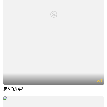
5.
3
唐人街探案3