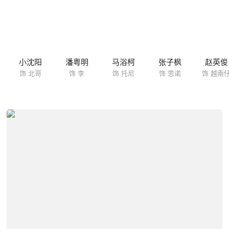
小沈阳
潘粤明
马浴柯
张子枫
赵英俊
饰 北哥
饰 李
饰 托尼
饰 思诺
饰 越南