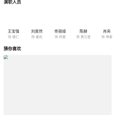
演职人员
王宝强
刘昊然
佟丽娅
陈赫
肖央
饰 唐仁
饰 秦风
饰 阿香
饰 黄兰登
饰 坤泰
猜你喜欢