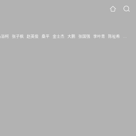
马浴柯
张子枫
赵英俊
桑平
金士杰
大鹏
张国强
李叶青
陈祉希
戴墨