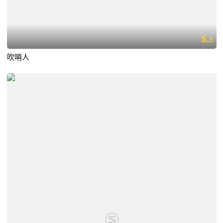
5.
3
吹哨人