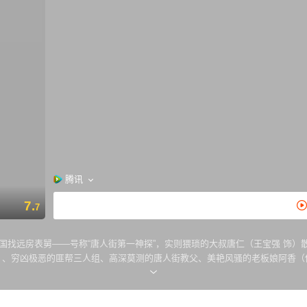
腾讯
7.
7
国找远房表舅——号称“唐人街第一神探”，实则猥琐的大叔唐仁（王宝强 饰
）、穷凶极恶的匪帮三人组、高深莫测的唐人街教父、美艳风骚的老板娘阿香（
黄金并查明真凶，为自己洗清罪名这些逆天的任务？