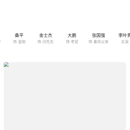
桑平
金士杰
大鹏
张国强
李叶
仔
饰 金刚
饰 闫先生
饰 考官
饰 秦风父亲
主演