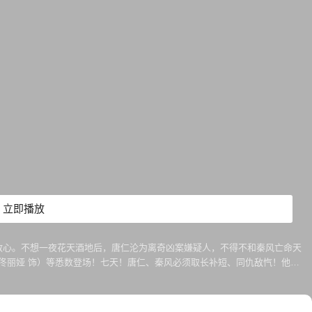
立即播放
）散心。不想一夜花天酒地后，唐仁沦为离奇凶案嫌疑人，不得不和秦风亡命天
佟丽娅 饰）等悉数登场！七天！唐仁、秦风必须取长补短、同仇敌忾！他们