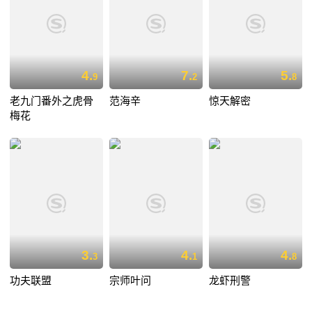
4.
7.
5.
9
2
8
老九门番外之虎骨
范海辛
惊天解密
梅花
3.
4.
4.
3
1
8
功夫联盟
宗师叶问
龙虾刑警