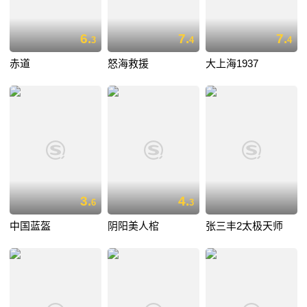
6.
7.
7.
3
4
4
赤道
怒海救援
大上海1937
3.
4.
6
3
中国蓝盔
阴阳美人棺
张三丰2太极天师