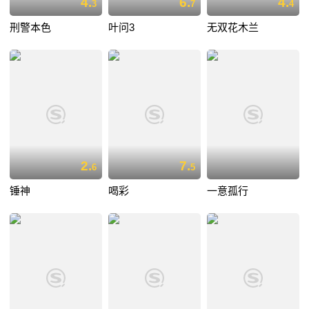
4.
6.
4.
3
7
4
刑警本色
叶问3
无双花木兰
2.
7.
6
5
锤神
喝彩
一意孤行