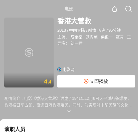
电影
香港大营救
2018
/
中国大陆
/
剧情 历史
/
95分钟
主演：
成泰燊
颜丙燕
梁俊一
霍青
王晖
导演：
刘一君
电影网
4.
立即播放
4
剧情简介 :
电影《香港大营救》讲述了1941年12月8日太平洋战争爆发，
香港被日军占领，驱逐百万香港难民。同时，为实现对中华民族的文化控
制，驻港日军特务机关全城搜捕滞留香港的中方爱国志士和文化名人。茅
盾、邹涛、蔡导演等800多人为求自保，纷纷隐藏行迹，蒋介石对邹涛等
人发出格杀通缉令┉┉，形势千钧一发，万分危急。东江游击队队长叶伟
演职人员
强进入香港，香港混混潘葆提出“一根金条一个人头，只数人头不看生死”
的条件，而这一切被军统驻香港特派员朱英跟踪……家国情怀，爱恨情