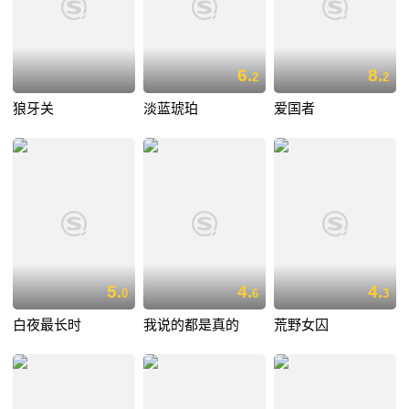
6.
8.
2
2
狼牙关
淡蓝琥珀
爱国者
5.
4.
4.
0
6
3
白夜最长时
我说的都是真的
荒野女囚