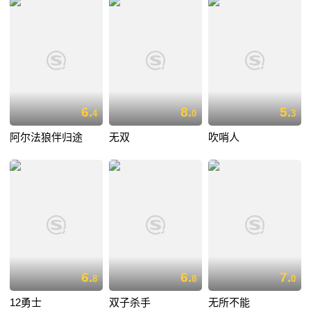
6.
8.
5.
4
0
3
阿尔法狼伴归途
无双
吹哨人
6.
6.
7.
8
8
0
12勇士
双子杀手
无所不能