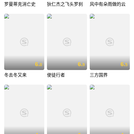
罗曼蒂克消亡史
狄仁杰之飞头罗刹
风中有朵雨做的云
6.
6.
6.
0
9
5
冬去冬又来
使徒行者
三方国界