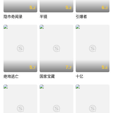
5.
5.
6.
2
2
3
隐市奇闻录
半镜
引爆者
5.
7.
5.
7
7
6
绝地逃亡
国家宝藏
十亿