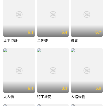
6.
6.
6.
1
4
7
风平浪静
黑蝴蝶
柳青
6.
3.
5.
4
3
8
大人物
特工狂花
人造怪物