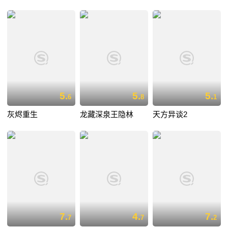
5.
5.
5.
6
8
1
灰烬重生
龙藏深泉王隐林
天方异谈2
7.
4.
7.
7
7
2