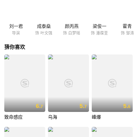
仇，中共游击队、军统特工、日寇间谍、江湖混混，斗智斗勇、惊心动
魄，悬疑跌宕伏……
刘一君
成泰燊
颜丙燕
梁俊一
霍青
导演
饰 叶文强
饰 白梦瑶
饰 潘葆荃
饰 邹涛
猜你喜欢
6.
5.
5.
7
7
6
致命感应
乌海
峰爆