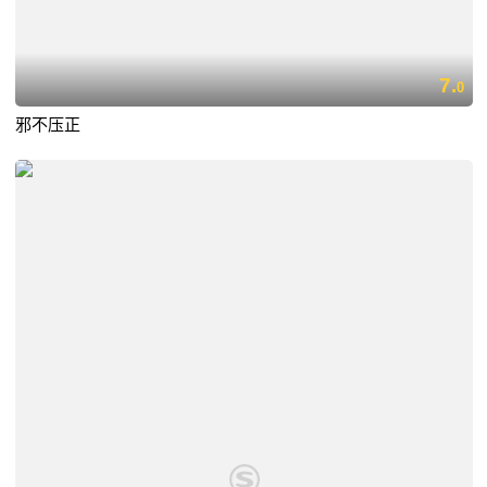
7.
0
邪不压正