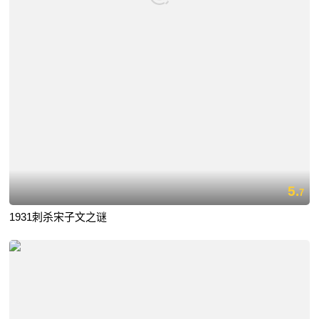
5.
7
1931刺杀宋子文之谜