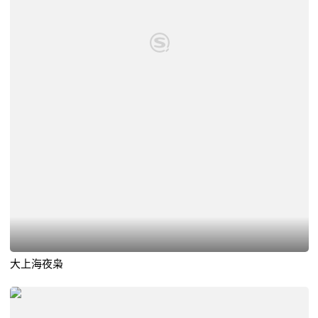
大上海夜枭