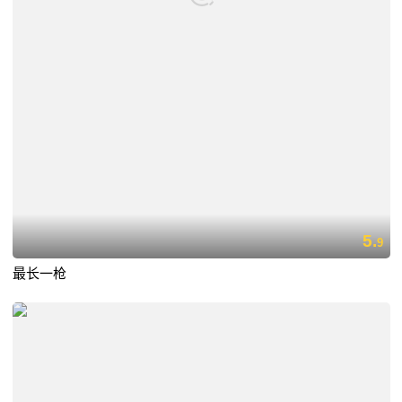
5.
9
最长一枪