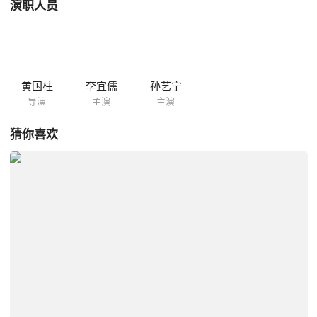
演职人员
黄国柱
李宜儒
孙艺宁
导演
主演
主演
猜你喜欢