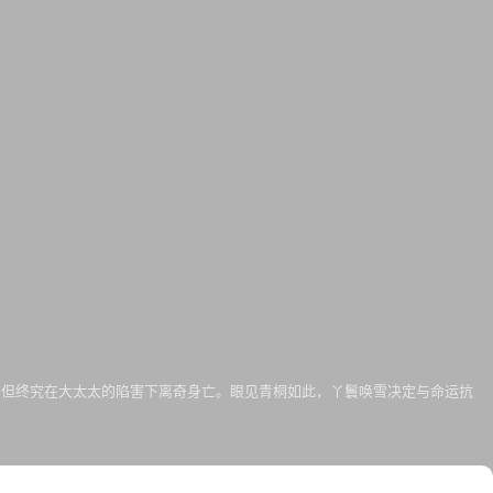
，但终究在大太太的陷害下离奇身亡。眼见青桐如此，丫鬟唤雪决定与命运抗