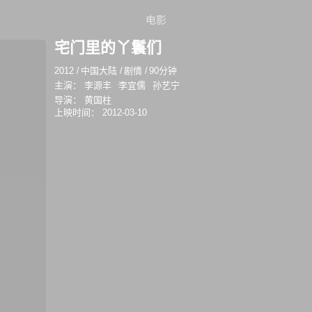
电影
宅门里的丫鬟们
2012
/
中国大陆
/
剧情
/
90分钟
主演：
李源丰
李宜儒
孙艺宁
导演：
黄国柱
上映时间：
2012-03-10