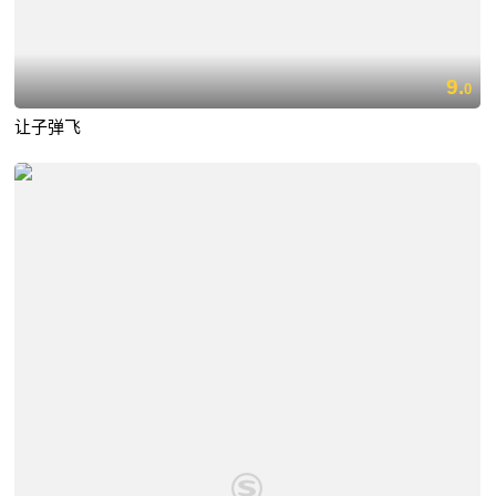
9.
0
让子弹飞