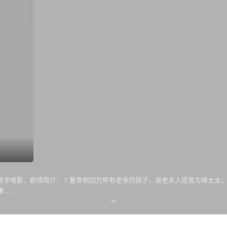
数字电影，剧情简介：丫鬟青桐因为怀有老爷的孩子，被老夫人提拔为姨太太
妻……