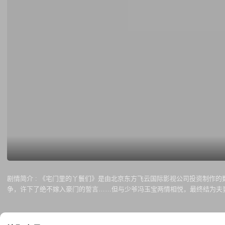
剧情简介 :
《宅门里的丫鬟们》是由北京东方飞云国际影视公司投资制作的
争，许下了绝不嫁入豪门的誓言……但与少爷冯玉宝两情相悦，最终结为夫