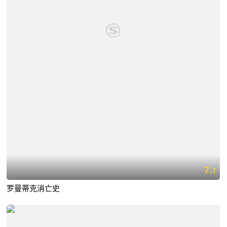
7.
7
罗曼蒂克消亡史