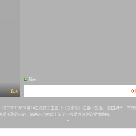
腾讯
6.
8
将于2012年01月14日在辽宁卫视《北方影院》栏目中首播。 民国初年，
深爱玉融的内心，而两人也由此上演了一段爱恨纠缠的爱情绝唱。