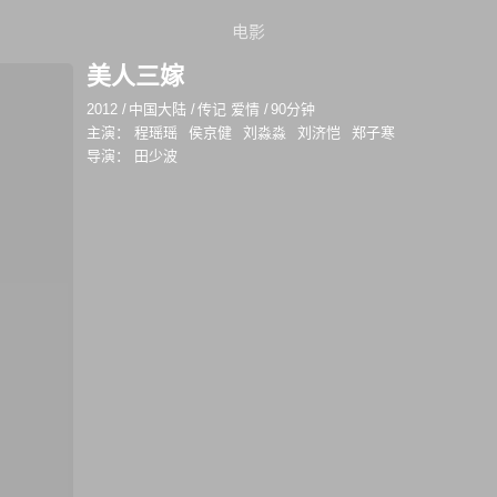
电影
美人三嫁
2012
/
中国大陆
/
传记 爱情
/
90分钟
主演：
程瑶瑶
侯京健
刘淼淼
刘济恺
郑子寒
导演：
田少波