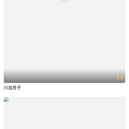
7.
3
川岛芳子