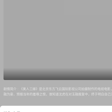
剧情简介 :
《美人三嫁》是北京东方飞云国际影视公司拍摄制作的电视电影，
融为妾，预报当年的羞辱之恨，谁知道沈虎在对玉融报复中，终于明白自己