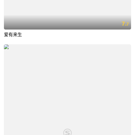
7.
7
爱有来生