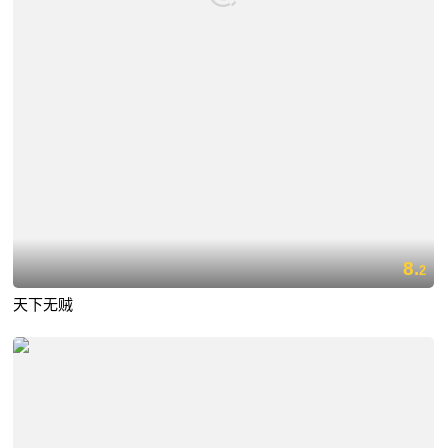
8.
2
天下无贼