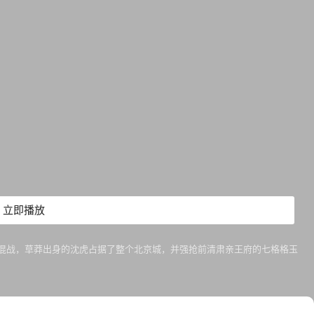
立即播放
军阀混战，草莽出身的沈虎占据了整个北京城，并强抢前清肃亲王府的七格格玉