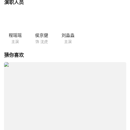
演职人员
程瑶瑶
侯京健
刘淼淼
主演
饰 沈虎
主演
猜你喜欢