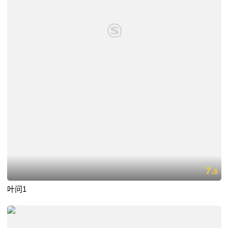
7.
8
叶问1