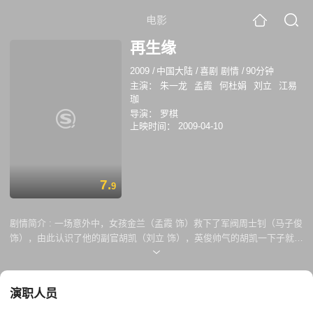
电影
再生缘
2009
/
中国大陆
/
喜剧 剧情
/
90分钟
主演：
朱一龙
孟霞
何杜娟
刘立
江易
珈
导演：
罗棋
上映时间：
2009-04-10
7.
9
剧情简介 :
一场意外中，女孩金兰（孟霞 饰）救下了军阀周士钊（马子俊
饰），由此认识了他的副官胡凯（刘立 饰），英俊帅气的胡凯一下子就吸
引了金兰的注意，令这位纯情少女坠入了情网之中。阮应（朱一龙 饰）原
本是要暗杀周士钊的刺客，却因为金兰的横插一脚导致任务失败，不仅如
此，他还吃了金兰一棍子，失去了记忆。 金兰不知道该拿失忆的阮应怎么
演职人员
办，只能先让他住进自己家里，准备之后找个机会将他杀死为民除害，哪
知道尝试了好几次均已失败告终。在此过程中，阮应渐渐的喜欢上了这个