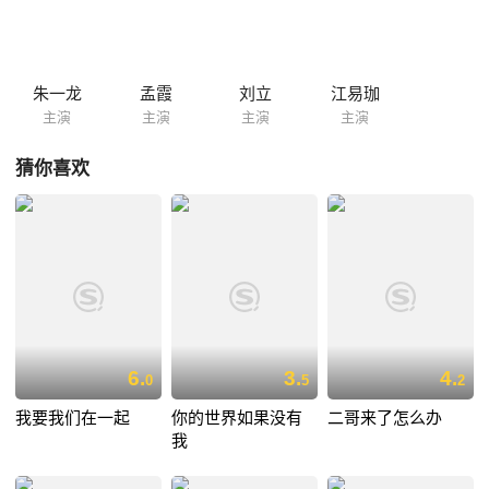
单纯善良的女孩，殊不知令一个名叫周小惠（何杜娟 饰）的女孩亦对自己
芳心暗许。
朱一龙
孟霞
刘立
江易珈
主演
主演
主演
主演
猜你喜欢
6.
3.
4.
0
5
2
我要我们在一起
你的世界如果没有
二哥来了怎么办
我