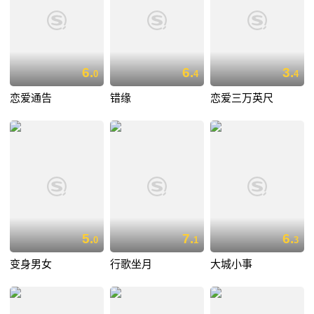
6.
6.
3.
0
4
4
恋爱通告
错缘
恋爱三万英尺
5.
7.
6.
0
1
3
变身男女
行歌坐月
大城小事