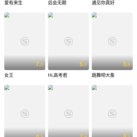
爱有来生
后会无期
遇见你真好
7.
5.
5.
3
7
0
女王
Hi,高考君
跳舞吧大象
4.
7.
5.