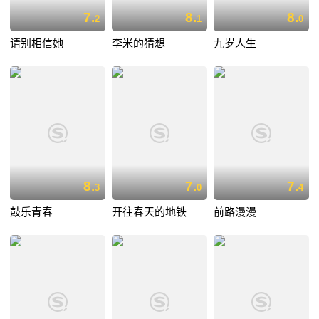
7.
8.
8.
2
1
0
请别相信她
李米的猜想
九岁人生
8.
7.
7.
3
0
4
鼓乐青春
开往春天的地铁
前路漫漫