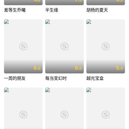
2
9
1
差等生乔曦
半生缘
胡杨的夏天
6.
8.
5.
8
0
4
一周的朋友
每当变幻时
越光宝盒