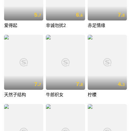
5.
6.
7.
7
6
8
爱得起
非诚勿扰2
赤足情缘
7.
7.
4.
7
8
3
天然子结构
牛郎织女
柠檬