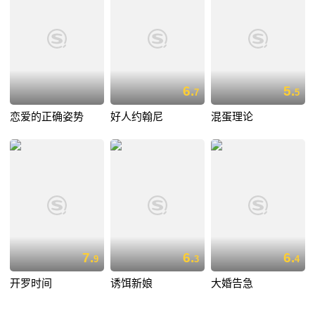
6.
5.
7
5
恋爱的正确姿势
好人约翰尼
混蛋理论
7.
6.
6.
9
3
4
开罗时间
诱饵新娘
大婚告急