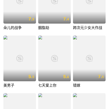
7.
7.
9
4
朵儿的战争
胭脂劫
跨次元少女大作战
5.
5.
7.
5
6
5
美男子
七天爱上你
错嫁