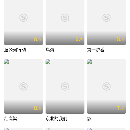
8.
5.
5.
0
7
0
湄公河行动
乌海
第一炉香
8.
7.
5
2
红高粱
京北的我们
影