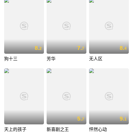
8.
7.
8.
2
7
4
狗十三
芳华
无人区
5.
9.
7
1
天上的孩子
新喜剧之王
怦然心动