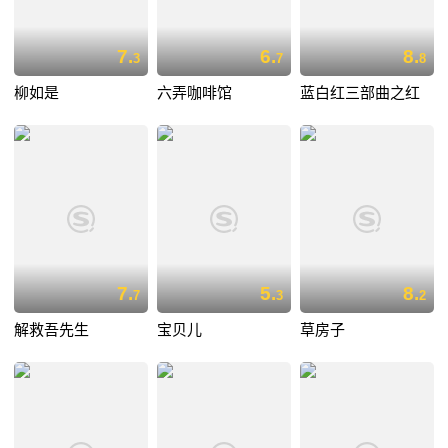
7.
6.
8.
3
7
8
柳如是
六弄咖啡馆
蓝白红三部曲之红
7.
5.
8.
7
3
2
解救吾先生
宝贝儿
草房子