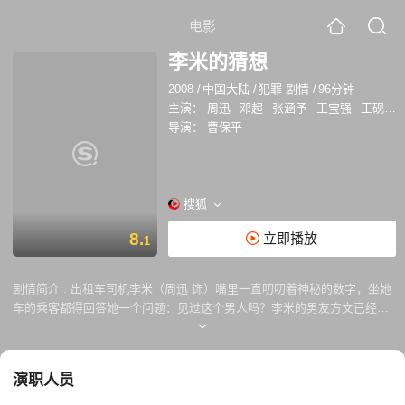
电影
李米的猜想
2008
/
中国大陆
/
犯罪 剧情
/
96分钟
主演：
周迅
邓超
张涵予
王宝强
王砚辉
导演：
曹保平
搜狐
8.
立即播放
1
剧情简介 :
出租车司机李米（周迅 饰）嘴里一直叨叨着神秘的数字，坐她
车的乘客都得回答她一个问题：见过这个男人吗？李米的男友方文已经失
踪四年，然而在这四年里又一直不停地给她写信告知近况，找不到恋人的
李米把他的照片贴在杂志里让人辨认，每天生活在极大的折磨下。 这天她
载了一对从云南来昆明等待交易的毒贩子裘水天（王宝强 饰）和裘火贵，
演职人员
这对毒贩在交易时发现“接头人”莫名其妙坠桥而亡，慌张失措时又遇见回
头找钱给他们的李米，仓皇上车的裘火贵企图从李米这里抢回损失的金钱