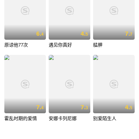
6.
4.
7.
4
5
7
原谅他77次
遇见你真好
艋舺
7.
7.
4.
4
3
5
霍乱时期的爱情
安娜卡列尼娜
别爱陌生人