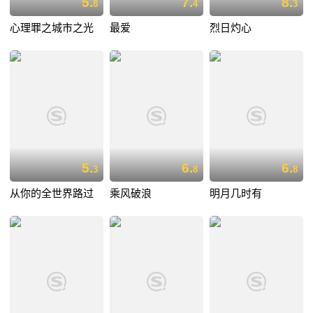
5.
7.
8.
8
4
3
心理罪之城市之光
最爱
烈日灼心
5.
6.
6.
3
8
8
从你的全世界路过
乘风破浪
明月几时有