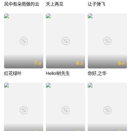
风中有朵雨做的云
天上再见
让子弹飞
7.
8.
6.
0
3
6
红花绿叶
Hello!树先生
你好,之华