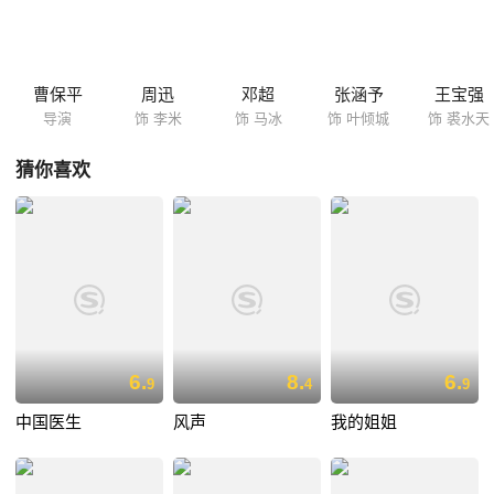
回老家。李米利用时机报警，但随后裘水天拜托李米寻找自己的初恋小香
而放走了她。 这边坠桥的“接头人”撞上了马冰（邓超 饰）和菲菲（王柠
饰）的车头身亡，马冰和菲菲不由自主地牵扯到这宗命案里。正好被逮捕
裘家兄弟的警察叶倾城（张涵予 饰）和李米发现了方文的踪迹——马冰和
曹保平
周迅
邓超
张涵予
王宝强
方文长得一模一样！只是马冰对于李米的相认十分淡漠，...
导演
饰 李米
饰 马冰
饰 叶倾城
饰 裘水天
猜你喜欢
6.
8.
6.
9
4
9
中国医生
风声
我的姐姐