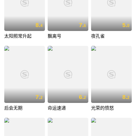
8.
7.
5.
4
6
0
太阳照常升起
飘离号
夜孔雀
7.
6.
8.
2
2
2
后会无期
命运速递
光荣的愤怒