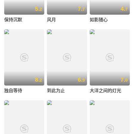
5.
7.
4.
2
7
7
保持沉默
风月
如影随心
8.
6.
7.
2
9
0
独自等待
到此为止
大洋之间的灯光