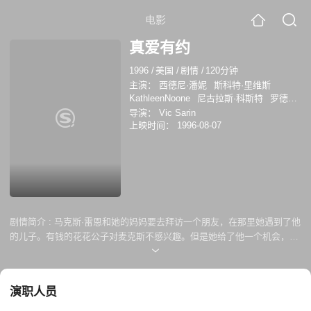
电影
真爱有约
1996
/
美国
/
剧情
/
120分钟
主演：
西德尼·潘妮
斯科特·里维斯
KathleenNoone
尼古拉斯·科斯特
罗德尼·
罗兰德
唐·默里
朱莉·本茨
导演：
Vic Sarin
EricGustavson
BillJones
TinaNew
上映时间：
1996-08-07
RandyO'Connell
ShawnCady
LindaCastro
亚当·克拉克
VirginiaHawkins
Kathleen Noone
Bill
Jones
剧情简介 :
马克斯·雷恩和她的妈妈要去拜访一个朋友，在那里她遇到了他
的儿子。有钱的花花公子对麦克斯不感兴趣。但是她给了他一个机会，他
们就更了解对方了..
演职人员