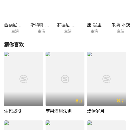
西德尼·潘妮
斯科特·里维斯
罗德尼·罗兰德
唐·默里
朱莉·本
主演
主演
主演
主演
主演
猜你喜欢
8.
8.
1
7
生死战役
苹果酒屋法则
燃情岁月