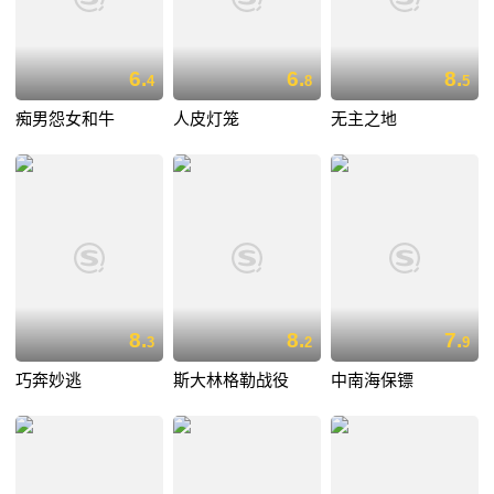
6.
6.
8.
4
8
5
痴男怨女和牛
人皮灯笼
无主之地
8.
8.
7.
3
2
9
巧奔妙逃
斯大林格勒战役
中南海保镖