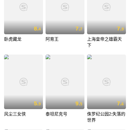
8.
7.
7.
4
7
9
卧虎藏龙
阿育王
上海皇帝之雄霸天
下
5.
9.
7.
9
5
6
风尘三女侠
泰坦尼克号
侏罗纪公园2:失落的
世界