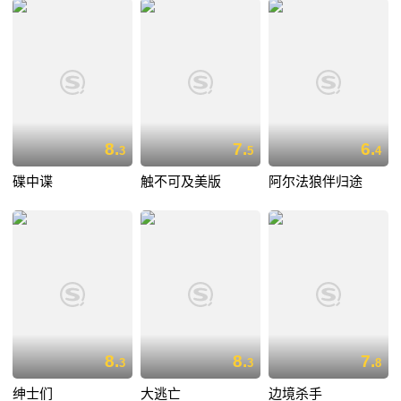
8.
7.
6.
3
5
4
碟中谍
触不可及美版
阿尔法狼伴归途
8.
8.
7.
3
3
8
绅士们
大逃亡
边境杀手