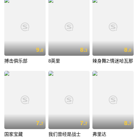
9.
8.
8.
0
3
0
搏击俱乐部
8英里
辣身舞2:情迷哈瓦那
7.
7.
8.
7
7
7
国家宝藏
我们曾经是战士
弗里达