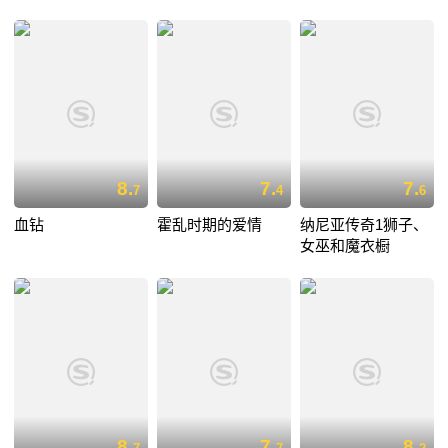
8.
7.
7.
7
4
6
血钻
霍乱时期的爱情
纳尼亚传奇1狮子、
女巫和魔衣橱
8.
7.
8.