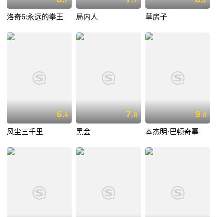
7
7
2
洛奇6:永远的拳王
局内人
草房子
6.
7.
9.
4
8
0
风尘三千里
黑金
本杰明·巴顿奇事