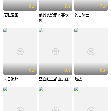
8.
7.
7.
7
8
3
无耻混蛋
他其实没那么喜欢
苍白骑士
你
6.
8.
8.
3
8
6
末日迷踪
蓝白红三部曲之红
暗战