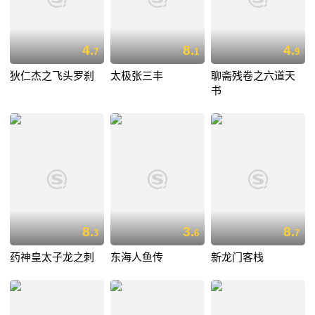
4.
8.
4.
7
1
9
狄仁杰之飞头罗刹
太极张三丰
聊斋残卷之六道天
书
8.
3.
8.
3
6
7
药神皇太子龙之刺
东海人鱼传
新龙门客栈