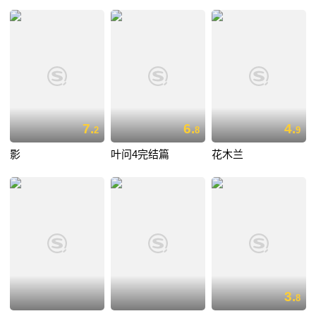
7.
6.
4.
2
8
9
影
叶问4完结篇
花木兰
3.
8