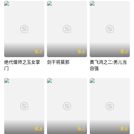
6.
6.
8.
7
6
3
绝代偃师之玉女掌
剑干将莫邪
黄飞鸿之二:男儿当
门
自强
8.
6.
8.
8
1
5