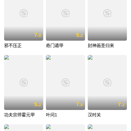
7.
5.
0
2
邪不压正
奇门遁甲
封神画圣归来
5.
7.
7.
2
8
2
功夫宗师霍元甲
叶问1
汉时关