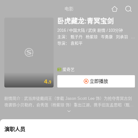
电影
卧虎藏龙:青冥宝剑
2016
/
中国大陆
/
武侠 剧情
/
103分钟
主演：
甄子丹
杨紫琼
岑勇康
刘承羽
李
导演：
袁和平
爱奇艺
4.
立即播放
9
剧情简介 :
武当弃徒戴阎王（李截 Jason Scott Lee 饰）为抢夺青冥古剑
夜袭铁小贝勒府，俞秀莲（杨紫琼 饰）重出江湖，携手旧友孟思昭（甄子
丹 饰）保护宝剑，被蒙蔽的魏方（岑勇康 Harry Shum Jr. 饰）助纣为
虐，雪瓶（刘承羽 Natasha Liu Bordizzo 饰）告知魏方其身世之谜。一场
江湖混战，众人力擒戴阎王，保护宝剑周全。 影片改编自王度庐小说《铁
演职人员
骑银瓶》。