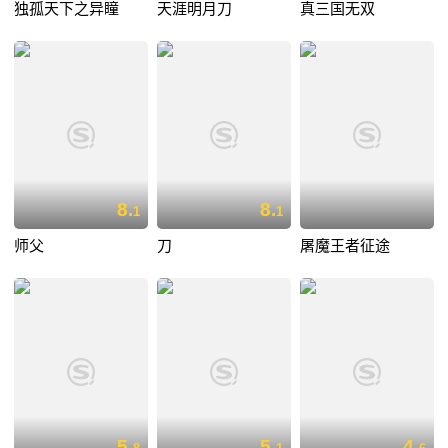
独孤天下之异瞳
天涯明月刀
真三国无双
8.
8.
1
1
师父
刀
屠魔王者征途
5.
5.
4.