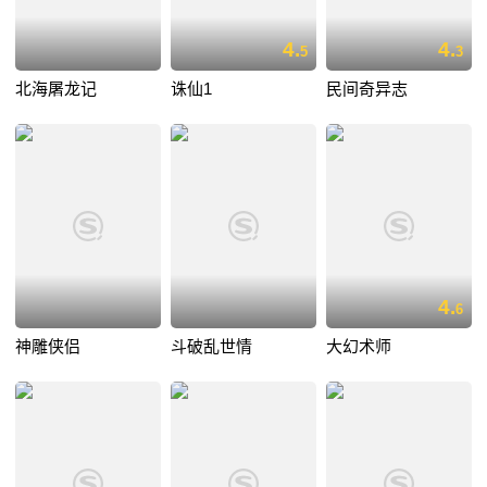
4.
4.
5
3
北海屠龙记
诛仙1
民间奇异志
4.
6
神雕侠侣
斗破乱世情
大幻术师