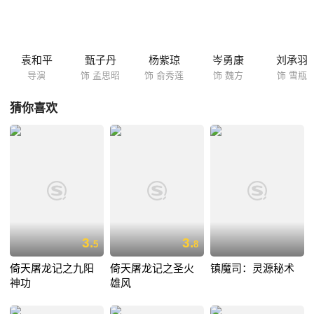
袁和平
甄子丹
杨紫琼
岑勇康
刘承羽
导演
饰 孟思昭
饰 俞秀莲
饰 魏方
饰 雪瓶
猜你喜欢
3.
3.
5
8
倚天屠龙记之九阳
倚天屠龙记之圣火
镇魔司：灵源秘术
神功
雄风