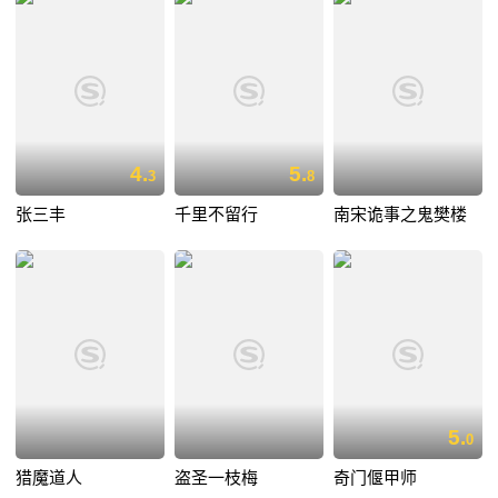
4.
5.
3
8
张三丰
千里不留行
南宋诡事之鬼樊楼
5.
0
猎魔道人
盗圣一枝梅
奇门偃甲师