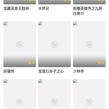
8
1
6
龙藏深泉王隐林
大师兄
射雕英雄传之九阴
白骨爪
6.
8.
9
4
妖猫传
宝莲灯赤子之心
少林寺