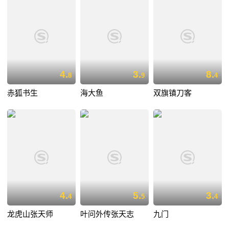
4.
3.
8.
8
9
4
赤狐书生
海大鱼
双旗镇刀客
4.
5.
3.
4
5
4
龙虎山张天师
叶问外传张天志
九门