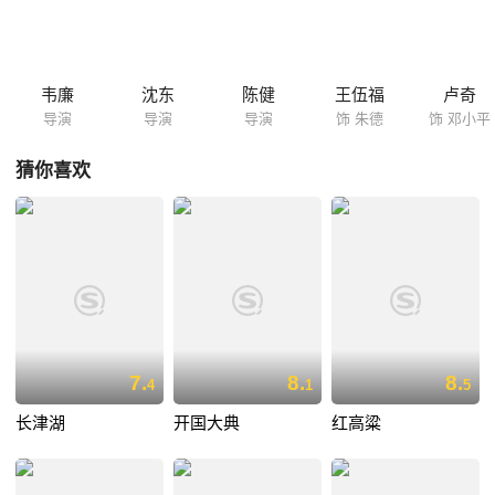
判断失误，正面战场接连失败，八路军转入敌后根据地建设，自此拉开了
军民抗击日寇的伟大事业……
韦廉
沈东
陈健
王伍福
卢奇
导演
导演
导演
饰 朱德
饰 邓小平
猜你喜欢
7.
8.
8.
4
1
5
长津湖
开国大典
红高粱