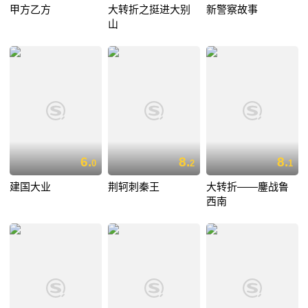
甲方乙方
大转折之挺进大别
新警察故事
山
6.
8.
8.
0
2
1
建国大业
荆轲刺秦王
大转折——鏖战鲁
西南