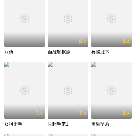
8.
8.
7
4
八佰
血战钢锯岭
兵临城下
7.
7.
8.
6
4
7
女狙击手
举起手来1
黑鹰坠落