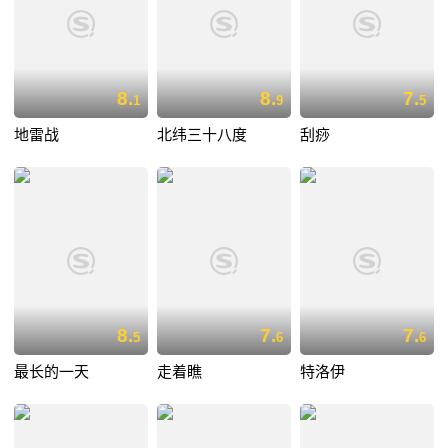
8.
8.
7.
1
9
5
地雷战
北纬三十八度
刮痧
8.
7.
7.
5
6
6
最长的一天
走着瞧
特洛伊