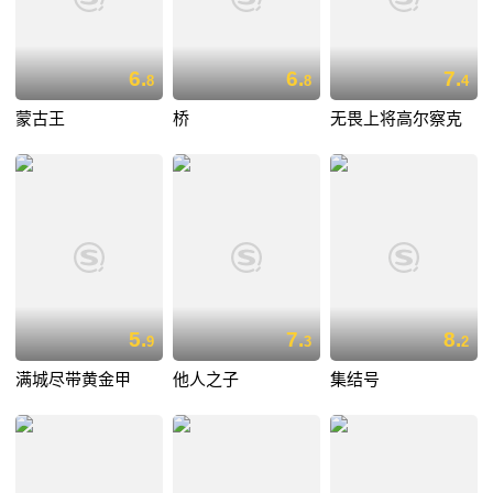
6.
6.
7.
8
8
4
蒙古王
桥
无畏上将高尔察克
5.
7.
8.
9
3
2
满城尽带黄金甲
他人之子
集结号