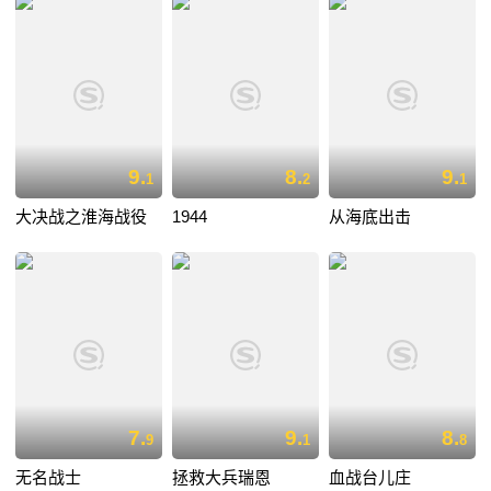
9.
8.
9.
1
2
1
大决战之淮海战役
1944
从海底出击
7.
9.
8.
9
1
8
无名战士
拯救大兵瑞恩
血战台儿庄