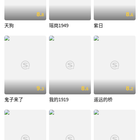
8.
8.
8
6
天狗
瑶岗1949
紫日
9.
8.
8.
3
6
2
鬼子来了
我的1919
遥远的桥