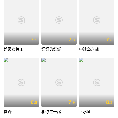
7.
7.
7.
1
8
6
超级女特工
细细的红线
中途岛之战
6.
7.
8.
9
9
3
雷锋
和你在一起
下水道