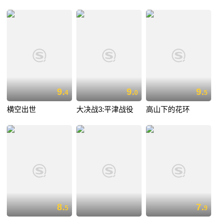
9.
9.
9.
4
0
5
横空出世
大决战3:平津战役
高山下的花环
8.
7.
5
9