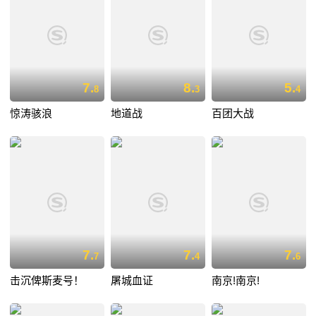
7.
8.
5.
8
3
4
惊涛骇浪
地道战
百团大战
7.
7.
7.
7
4
6
击沉俾斯麦号！
屠城血证
南京!南京!