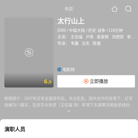
电影
太行山上
2005
/
中国大陆
/
历史 战争
/
118分钟
主演：
王伍福
卢奇
梁家辉
刘德凯
李幼斌
导演：
韦廉
沈东
陈健
电影网
6.
立即播放
9
剧情简介 :
1937年日军全面侵华后，华北危急。国共合作的背景下，红军
改编为八路军，在总司令朱德（王伍福 饰）率领下东渡黄河奔赴前线抗
战。山西实权人物阎锡山面对“国、共、日”三股力量颇为头疼，提出“守土
抗日”口号，在民族大义的影响下，于形式上支持八路军抗日。朱德筹划于
日军进犯山西的必经险地平型关截击，115师师长林彪临战指挥出色，成
演职人员
功击败板垣师团，史称“平型关大捷”。同时八路军用灵活的战术亦减轻了
国军战场的压力。不久日军以优势兵力、装备围攻太原一线，蒋、阎战略