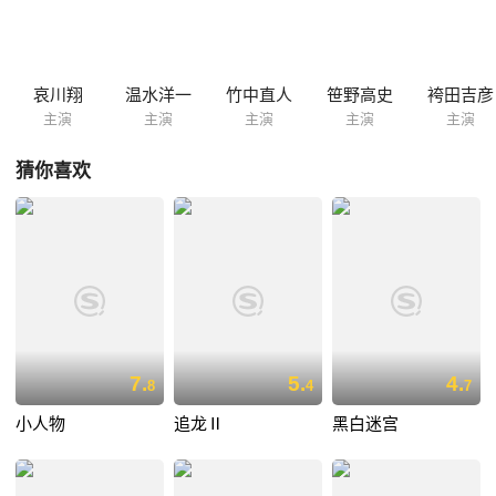
いたが、まだ手元に25億円が残っていたが……。哀川扮する悪徳刑事桜
井をはじめ、登場人物25人が25億円をめぐって繰り広げるバトルロワイ
ヤルを、大量の火薬と銃火器を使用して撮影された、壮絶なアクション
を交えて描く。
哀川翔
温水洋一
竹中直人
笹野高史
袴田吉彦
主演
主演
主演
主演
主演
猜你喜欢
7.
5.
4.
8
4
7
小人物
追龙Ⅱ
黑白迷宫