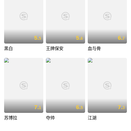
5.
5.
6.
5
6
7
黑白
王牌保安
血与骨
7.
6.
7.
1
5
3
苏博拉
夺帅
江湖