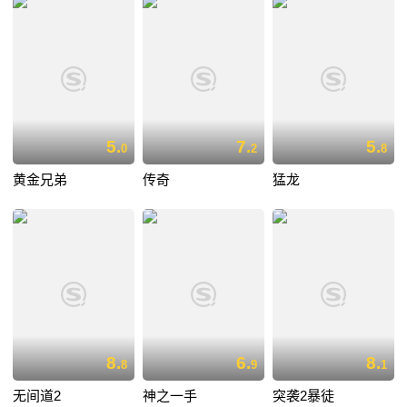
5.
7.
5.
0
2
8
黄金兄弟
传奇
猛龙
8.
6.
8.
8
9
1
无间道2
神之一手
突袭2暴徒