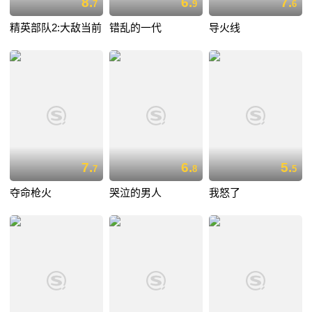
8.
6.
7.
7
9
6
精英部队2:大敌当前
错乱的一代
导火线
7.
6.
5.
7
8
5
夺命枪火
哭泣的男人
我怒了