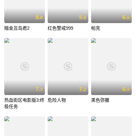
8.
5.
6.
0
8
6
暗金丑岛君2
红色警戒999
帕克
7.
7.
6.
3
2
5
热血街区电影版3:终
危险人物
黑色弥撒
极任务