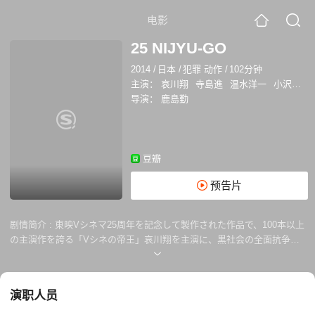
电影
25 NIJYU-GO
2014
/
日本
/
犯罪 动作
/
102分钟
主演：
哀川翔
寺島進
温水洋一
小沢仁志
导演：
鹿島勤
豆瓣
预告片
剧情简介 :
東映Vシネマ25周年を記念して製作された作品で、100本以上
の主演作を誇る「Vシネの帝王」哀川翔を主演に、黒社会の全面抗争を
描いたバイオレンスアクション。半グレ集団から金を巻き上げ着服する
など、やりたい放題の悪徳刑事桜井慎太郎と日影光一は、押収した金の
行方が警察内で問題となり、翌朝までに250万円を提出するよう署長に
演职人员
命令される。困った2人は、巨額年金横領事件のニュースを知り、容疑
者の九十九信夫に目を付ける。九十九は横領した金の大半を使いこんで