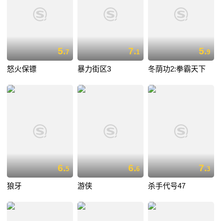
5.
7.
5.
7
1
9
怒火保镖
暴力街区3
冬荫功2:拳霸天下
6.
6.
7.
5
6
3
狼牙
游侠
杀手代号47