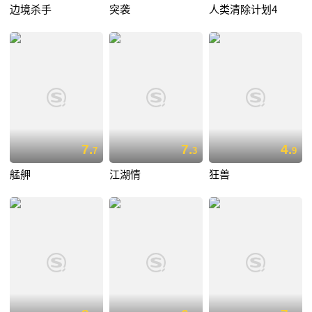
边境杀手
突袭
人类清除计划4
7.
7.
4.
7
3
9
艋舺
江湖情
狂兽