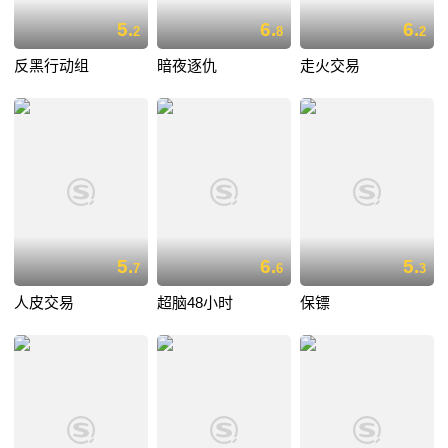
5.
6.
6.
2
8
2
反黑行动组
暗夜逐仇
走火交易
5.
6.
5.
7
6
3
人皮交易
超脑48小时
保镖