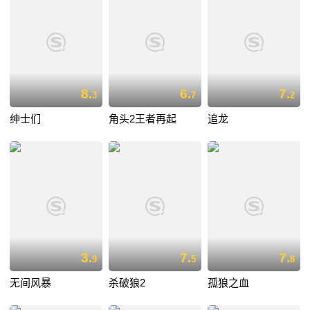
8.
6.
7.
3
7
2
绅士们
角头2王者再起
追龙
3.
7.
7.
9
5
8
无间风暴
杀破狼2
孤狼之血