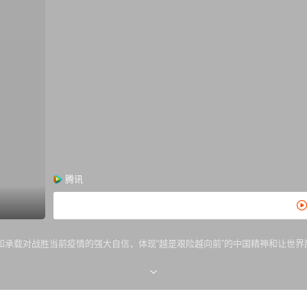
腾讯
和承载对战胜当前疫情的强大自信，体现“越是艰险越向前”的中国精神和让世界