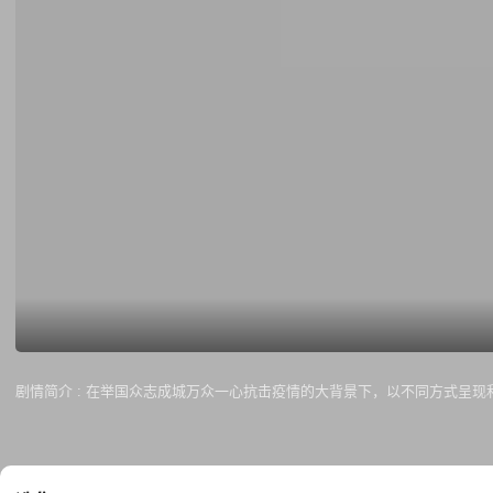
剧情简介 :
在举国众志成城万众一心抗击疫情的大背景下，以不同方式呈现