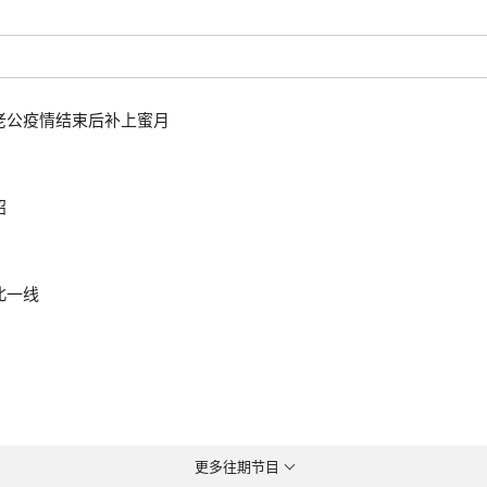
老公疫情结束后补上蜜月
招
北一线
更多往期节目