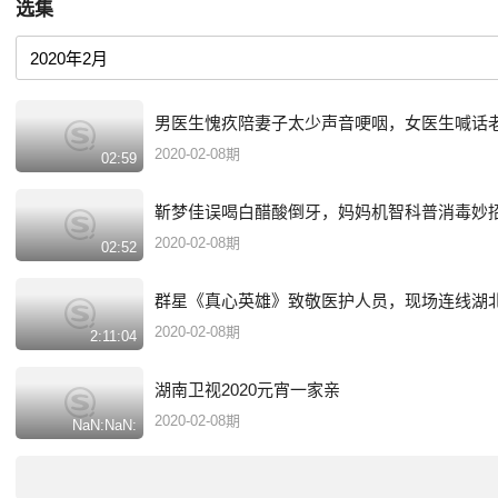
选集
男医生愧疚陪妻子太少声音哽咽，女医生喊话
2020-02-08期
02:59
靳梦佳误喝白醋酸倒牙，妈妈机智科普消毒妙
2020-02-08期
02:52
群星《真心英雄》致敬医护人员，现场连线湖
2020-02-08期
2:11:04
湖南卫视2020元宵一家亲
2020-02-08期
NaN:NaN: