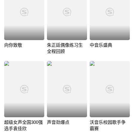
向你致敬
朱正廷偶像练习生
中音乐盛典
全程回顾
超级女声全国300强
声音劲爆点
沃音乐校园歌手争
选手袁佳欣
霸赛