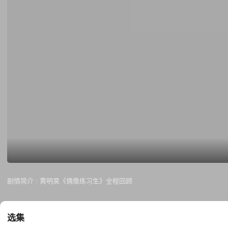
剧情简介 :
黄明昊《偶像练习生》全程回顾
选集