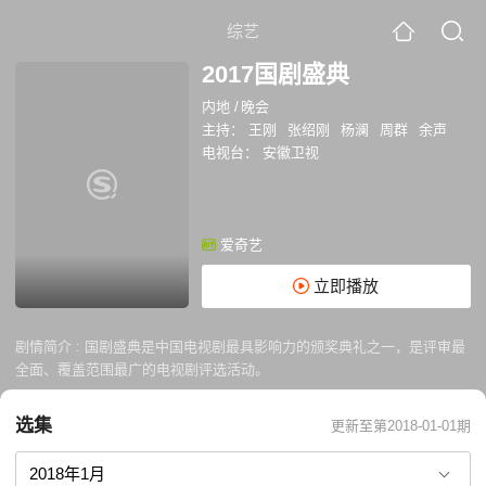
综艺
2017国剧盛典
内地
/
晚会
主持：
王刚
张绍刚
杨澜
周群
余声
电视台：
安徽卫视
爱奇艺
立即播放
剧情简介 :
国剧盛典是中国电视剧最具影响力的颁奖典礼之一，是评审最
全面、覆盖范围最广的电视剧评选活动。
选集
更新至第2018-01-01期