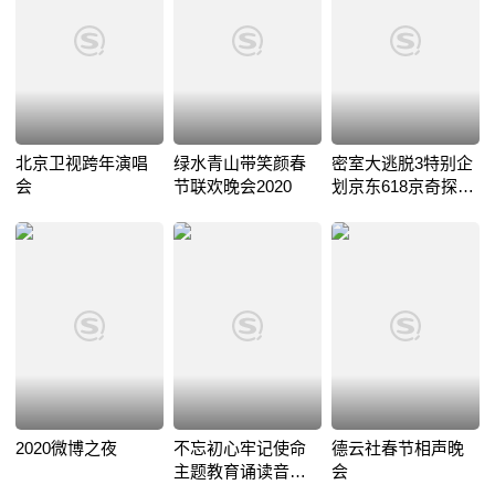
北京卫视跨年演唱
绿水青山带笑颜春
密室大逃脱3特别企
会
节联欢晚会2020
划京东618京奇探秘
夜
2020微博之夜
不忘初心牢记使命
德云社春节相声晚
主题教育诵读音乐
会
会