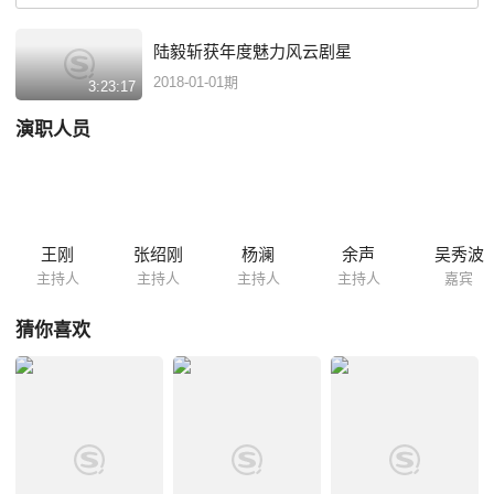
陆毅斩获年度魅力风云剧星
2018-01-01期
3:23:17
演职人员
王刚
张绍刚
杨澜
余声
吴秀波
主持人
主持人
主持人
主持人
嘉宾
猜你喜欢