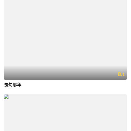
8.
1
匆匆那年