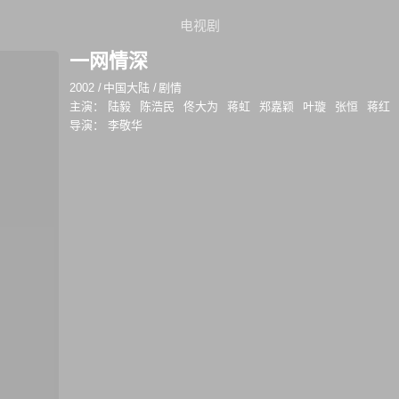
电视剧
一网情深
2002
/
中国大陆
/
剧情
主演：
陆毅
陈浩民
佟大为
蒋虹
郑嘉颖
叶璇
张恒
蒋红
导演：
李敬华