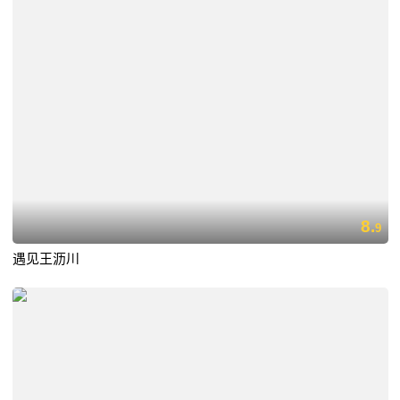
8.
9
遇见王沥川