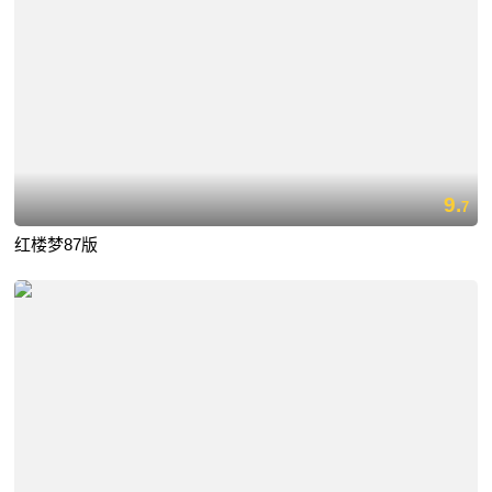
9.
7
红楼梦87版