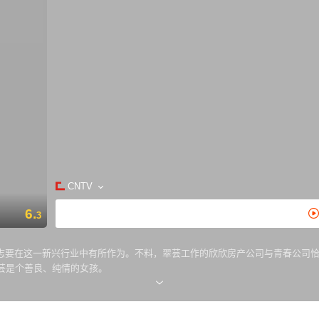
CNTV
6.
3
志要在这一新兴行业中有所作为。不料，翠芸工作的欣欣房产公司与青春公司
芸是个善良、纯情的女孩。