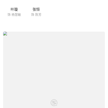
叶璇
张恒
饰 杨慧敏
饰 陈芳