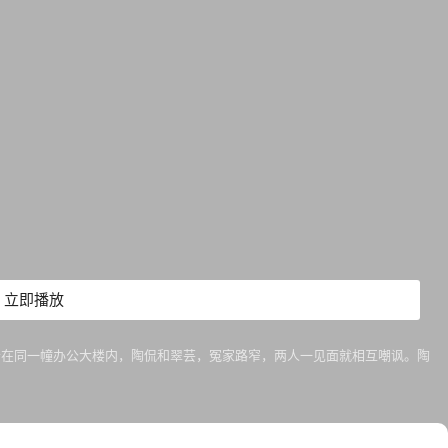
立即播放
恰在同一幢办公大楼内，陶侃和翠芸，冤家路窄，两人一见面就相互嘲讽。陶