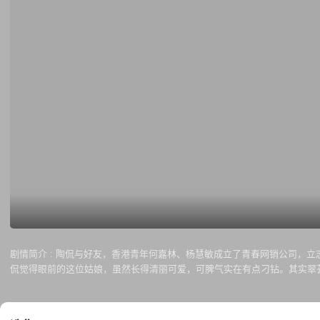
剧情简介 :
陶侃与好友，香港青年何嘉林、杨慧敏成立了青春网销公司，立
侃觉得眼前的这位姑娘，虽然长得清丽可爱，可脾气实在有点刁钻。其实翠