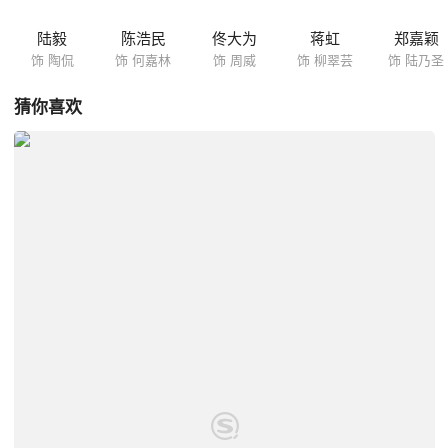
陆毅
陈浩民
佟大为
蒋虹
郑嘉颖
饰 陶侃
饰 何嘉林
饰 周威
饰 柳翠芸
饰 陆乃圣
猜你喜欢