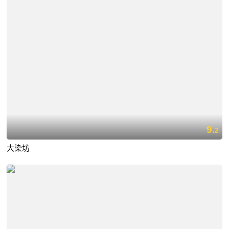
9.
2
大染坊