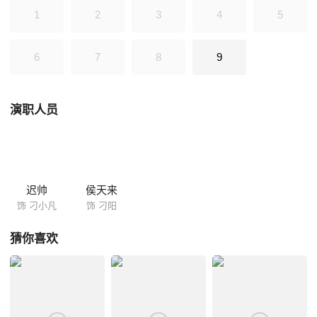
要让刁阳为当年抛弃自己付出代价。齐蕊用范志伟借给自己的资金在海都
1
2
3
4
5
开了一家名叫大齐的房地产公司，展开了自己早就制定好的复仇计划。
6
7
8
9
演职人员
迟帅
侯天来
饰 刁小凡
饰 刁阳
猜你喜欢