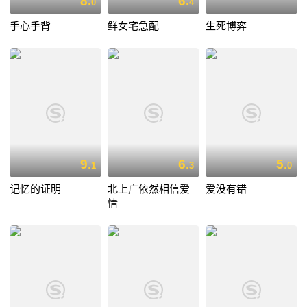
8.
6.
0
4
手心手背
鲜女宅急配
生死博弈
9.
6.
5.
1
3
0
记忆的证明
北上广依然相信爱
爱没有错
情