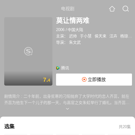
电视剧
莫让情两难
2006
/
中国大陆
主演：
迟帅
于小慧
侯天来
汪卉
杨琼
曹
导演：
朱文武
腾讯
7.
立即播放
4
剧情简介 :
二十年前，出身贫寒的刁阳抛弃了大学时代的恋人齐蕊，就在
齐蕊为他生下一个儿子的那一天，与高官之女朱虹举行了婚礼。当齐蕊知
道真相之后伤心欲绝。 齐蕊新生的婴儿也不得以交由刁阳的母亲领养，但
是一直深爱着齐蕊的大学同学范志伟及时伸出了援助之手，带着齐蕊远走
新加坡。不料，齐蕊由于不能生育，不得不忍痛离开了范志伟。二十年
选集
共20集
后，化名为琳达，已经是国际知名女建筑设计师的齐蕊携自己的养女克丽
丝回到了海都。此时，齐蕊已经事业有成，她告诉自己一定要报复，一定