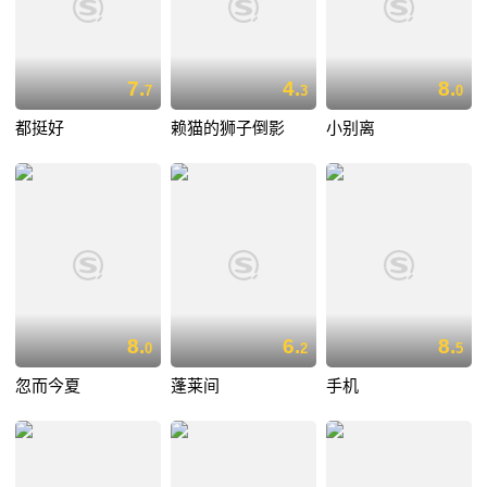
7.
4.
8.
7
3
0
都挺好
赖猫的狮子倒影
小别离
8.
6.
8.
0
2
5
忽而今夏
蓬莱间
手机