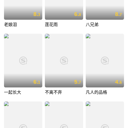
8.
6.
8.
3
8
7
老娘泪
莲花雨
八兄弟
6.
5.
4.
1
7
6
一起长大
不离不弃
凡人的品格