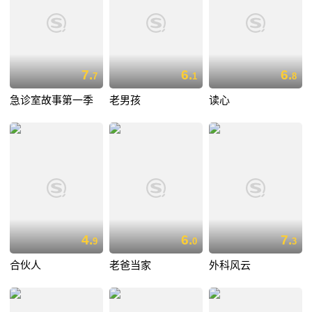
7.
6.
6.
7
1
8
急诊室故事第一季
老男孩
读心
4.
6.
7.
9
0
3
合伙人
老爸当家
外科风云