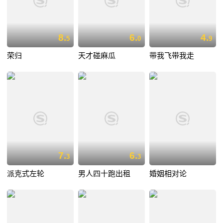
8.
6.
4.
5
0
9
荣归
天才碰麻瓜
带我飞带我走
7.
6.
3
3
派克式左轮
男人四十跑出租
婚姻相对论