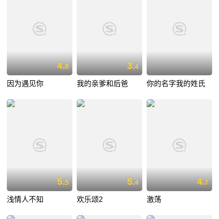
4.
3.
8
4
因为遇见你
我的亲爹和后爸
你的名字我的姓氏
5.
5.
4.
5
4
7
浅情人不知
欢乐颂2
激荡