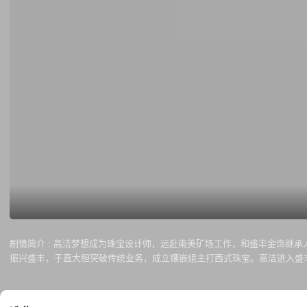
剧情简介 :
高洁梦想成为珠宝设计师，远赴南美矿场工作，和盛丰金饰继承
振兴盛丰，于直大胆突破传统业务，成立镶嵌组主打西式珠宝。高洁进入盛
直继母穆子昀是高洁的表姨而遗憾分手。而后穆子昀收购盛丰，登上董事长
国传统工艺首饰焕发出新的活力，重新树立起盛丰的招牌。而两人终得眷属