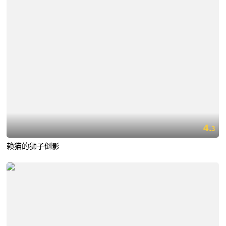
4.
3
赖猫的狮子倒影