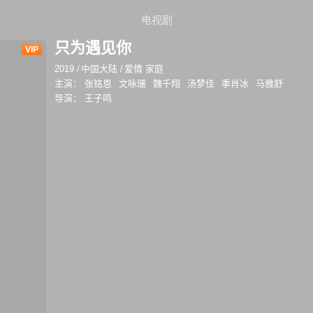
电视剧
只为遇见你
VIP
2019
/
中国大陆
/
爱情 家庭
主演：
张铭恩
文咏珊
魏千翔
汤梦佳
季肖冰
马雅舒
导演：
王子鸣