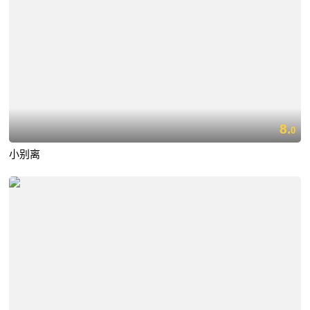
8.
0
小别离