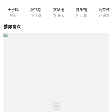
王子鸣
张铭恩
文咏珊
魏千翔
汤梦佳
导演
饰 于直
饰 高洁
饰 于毅
饰 高潓
猜你喜欢