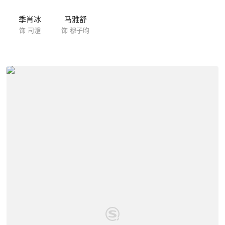
季肖冰
马雅舒
饰 司澄
饰 穆子昀