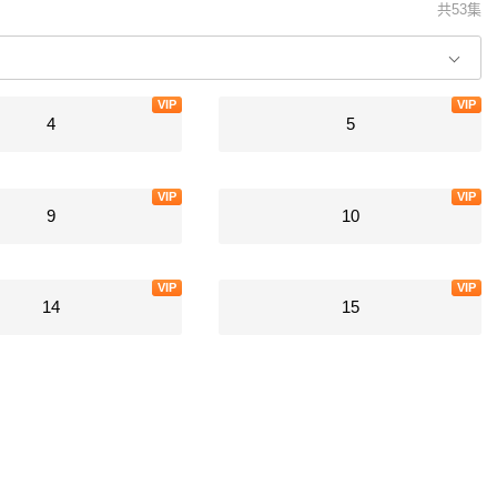
共53集
VIP
VIP
4
5
VIP
VIP
9
10
VIP
VIP
14
15