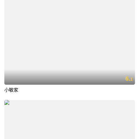
6.
1
小敏家