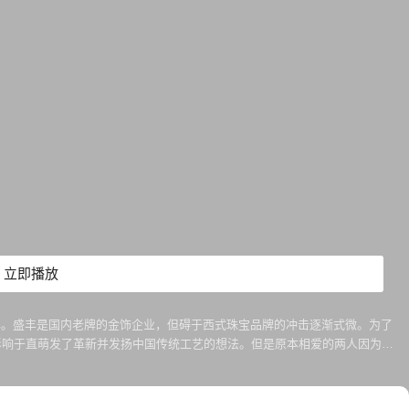
立即播放
丰。盛丰是国内老牌的金饰企业，但碍于西式珠宝品牌的冲击逐渐式微。为了
影响于直萌发了革新并发扬中国传统工艺的想法。但是原本相爱的两人因为于
理念的设计创新，在国际大赛上夺得冠军。高洁加入匠之艺，和于直携手将中